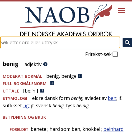
Fritekst-søk
benig
benig
adjektiv
benig
,
benige
MODERAT BOKMÅL
FULL BOKMÅLSNORM
[be:`ni]
UTTALE
eldre dansk
form
benig
, avledet av
ben
; jf.
ETYMOLOGI
suffikset
-ig
; jf.
svensk
benig
,
tysk
beinig
BETYDNING OG BRUK
benete
; hard som ben, knokkel
;
beinhard
FORELDET