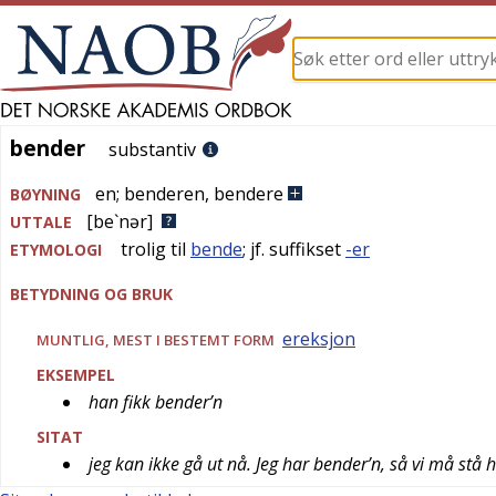
bender
bender
substantiv
en
;
benderen
,
bendere
BØYNING
[be`nər]
UTTALE
trolig til
bende
; jf. suffikset
-er
ETYMOLOGI
BETYDNING OG BRUK
ereksjon
MUNTLIG
, MEST I BESTEMT FORM
EKSEMPEL
han fikk bender’n
SITAT
jeg kan ikke gå ut nå. Jeg har bender’n, så vi må stå he