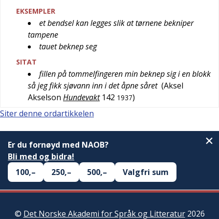
EKSEMPLER
et bendsel kan legges slik at tørnene bekniper
tampene
tauet beknep seg
SITAT
fillen på tommelfingeren min beknep sig i en blokk
så jeg fikk sjøvann inn i det åpne såret
(
Aksel
Akselson
Hundevakt
142
)
1937
Siter denne ordartikkelen
Er du fornøyd med NAOB?
Bli med og bidra!
100,–
250,–
500,–
Valgfri sum
©
Det Norske Akademi for Språk og Litteratur
2026