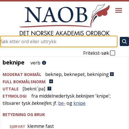
Fritekst-søk
beknipe
beknipe
verb
beknep
,
beknepet
,
bekniping
MODERAT BOKMÅL
FULL BOKMÅLSNORM
[bekni:´pə]
UTTALE
fra
middelnedertysk
beknipen
'
knipe
';
ETYMOLOGI
tilsvarer
tysk
bekneifen
; jf.
be-
og
knipe
BETYDNING OG BRUK
klemme fast
SJØFART