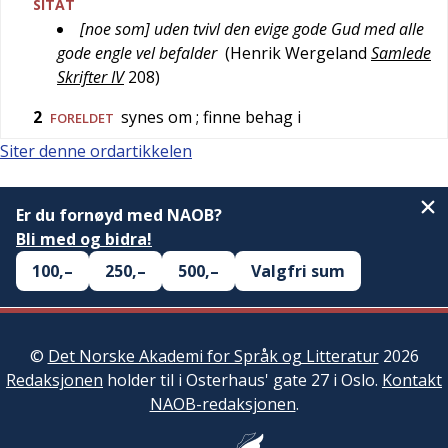
SITAT
[noe som] uden tvivl den evige gode Gud med alle
gode engle vel befalder
(
Henrik Wergeland
Samlede
Skrifter IV
208
)
2
synes om
; finne behag i
FORELDET
Siter denne ordartikkelen
Er du fornøyd med NAOB?
Bli med og bidra!
100,–
250,–
500,–
Valgfri sum
©
Det Norske Akademi for Språk og Litteratur
2026
Redaksjonen
holder til i Osterhaus' gate 27 i Oslo.
Kontakt
NAOB-redaksjonen
.