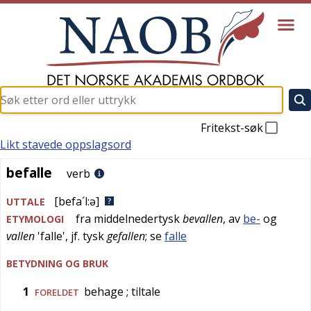
Fritekst-søk
Likt stavede oppslagsord
befalle
befalle
verb
[befa´l:ə]
UTTALE
fra
middelnedertysk
bevallen
, av
be-
og
ETYMOLOGI
vallen
'
falle
', jf.
tysk
gefallen
; se
falle
BETYDNING OG BRUK
1
behage
; tiltale
FORELDET