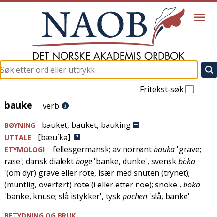
Fritekst-søk
bauke
bauke
verb
bauket
,
bauket
,
bauking
BØYNING
[bæu`kə]
UTTALE
fellesgermansk
; av
norrønt
bauka
'
grave;
ETYMOLOGI
rase
';
dansk dialekt
boge
'
banke, dunke
',
svensk
böka
'
(om dyr) grave eller rote, især med snuten (trynet);
(muntlig, overført) rote (i eller etter noe); snoke
',
boka
'
banke, knuse; slå istykker
',
tysk
pochen
'
slå, banke
'
BETYDNING OG BRUK