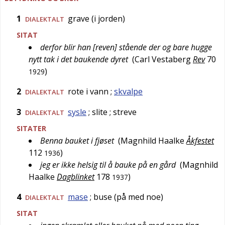
1
grave (i jorden)
DIALEKTALT
SITAT
derfor blir han [reven] stående der og bare hugge
nytt tak i det baukende dyret
(
Carl Vestaberg
Rev
70
)
1929
2
rote i vann
;
skvalpe
DIALEKTALT
3
sysle
; slite
; streve
DIALEKTALT
SITATER
Benna bauket i fjøset
(
Magnhild Haalke
Åkfestet
112
)
1936
jeg er ikke helsig til å bauke på en gård
(
Magnhild
Haalke
Dagblinket
178
)
1937
4
mase
; buse (på med noe)
DIALEKTALT
SITAT