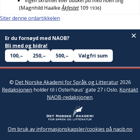
ingen skramlet eller bauket på med noen ting
(
Magnhild Haalke
Åkfestet
109
)
1936
Siter denne ordartikkelen
Er du fornøyd med NAOB?
Bli med og bidra!
100,–
250,–
500,–
Valgfri sum
©
Det Norske Akademi for Språk og Litteratur
2026
Redaksjonen
holder til i Osterhaus' gate 27 i Oslo.
Kontakt
NAOB-redaksjonen
.
Om bruk av informasjonskapsler/cookies på naob.no