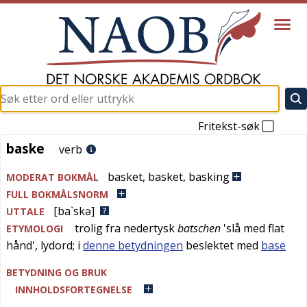
Fritekst-søk
baske
baske
verb
basket
,
basket
,
basking
MODERAT BOKMÅL
FULL BOKMÅLSNORM
[ba`skə]
UTTALE
trolig fra
nedertysk
batschen
'
slå med flat
ETYMOLOGI
hånd
', lydord; i
denne betydningen
beslektet med
base
BETYDNING OG BRUK
INNHOLDSFORTEGNELSE