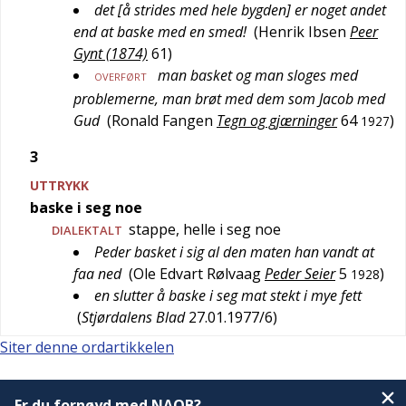
det [å strides med hele bygden] er noget andet
end at baske med en smed!
(
Henrik Ibsen
Peer
Gynt (1874)
61
)
man basket og man sloges med
OVERFØRT
problemerne, man brøt med dem som Jacob med
Gud
(
Ronald Fangen
Tegn og gjærninger
64
)
1927
3
UTTRYKK
baske i seg noe
stappe, helle i seg noe
DIALEKTALT
Peder basket i sig al den maten han vandt at
faa ned
(
Ole Edvart Rølvaag
Peder Seier
5
)
1928
en slutter å baske i seg mat stekt i mye fett
(
Stjørdalens Blad
27.01.1977/6
)
Siter denne ordartikkelen
Er du fornøyd med NAOB?