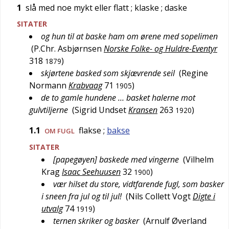
1
slå med noe mykt eller flatt
; klaske
; daske
SITATER
og hun til at baske ham om ørene med sopelimen
(
P.Chr. Asbjørnsen
Norske Folke- og Huldre-Eventyr
318
)
1879
skjørtene basked som skjævrende seil
(
Regine
Normann
Krabvaag
71
)
1905
de to gamle hundene … basket halerne mot
gulvtiljerne
(
Sigrid Undset
Kransen
263
)
1920
1.1
flakse
;
bakse
OM FUGL
SITATER
[papegøyen] baskede med vingerne
(
Vilhelm
Krag
Isaac Seehuusen
32
)
1900
vær hilset du store, vidtfarende fugl, som basker
i sneen fra jul og til jul!
(
Nils Collett Vogt
Digte i
utvalg
74
)
1919
ternen skriker og basker
(
Arnulf Øverland