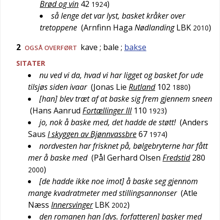
Brød og vin
42
)
1924
så lenge det var lyst, basket kråker over
tretoppene
(
Arnfinn Haga
Nødlanding
LBK
)
2010
2
kave
; bale
;
bakse
OGSÅ
OVERFØRT
SITATER
nu ved vi da, hvad vi har ligget og basket for ude
tilsjøs siden ivaar
(
Jonas Lie
Rutland
102
)
1880
[han] blev træt af at baske sig frem gjennem sneen
(
Hans Aanrud
Fortællinger III
110
)
1923
jo, nok å baske med, det hadde de støtt!
(
Anders
Saus
I skyggen av Bjønnvassbre
67
)
1974
nordvesten har frisknet på, bølgebryterne har fått
mer å baske med
(
Pål Gerhard Olsen
Fredstid
280
)
2000
[de hadde ikke noe imot] å baske seg gjennom
mange kvadratmeter med stillingsannonser
(
Atle
Næss
Innersvinger
LBK
)
2002
den romanen han [dvs. forfatteren] basker med