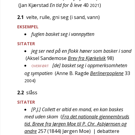
(
Jan Kjærstad
En tid for å leve
40
)
2021
2.1
velte, rulle, gni seg (i sand, vann)
EKSEMPEL
fuglen basket seg i vannpytten
SITATER
jeg ser ned på en flokk høner som basker i sand
(
Aksel Sandemose
Brev fra Kjørkelvik
98
)
[de] basket seg i oppmerksomheten
OVERFØRT
og sympatien
(
Anne B. Ragde
Berlinerpoplene
33
)
2004
2.2
slåss
SITATER
[P.J.] Collett er altid en mand, en kan baskes
med uden skam
(
Fra det nationale gjennembruds
tid. Breve fra Jørgen Moe til P. Chr. Asbjørnsen og
andre
257 (1844)
Jørgen Moe
)
| debattere