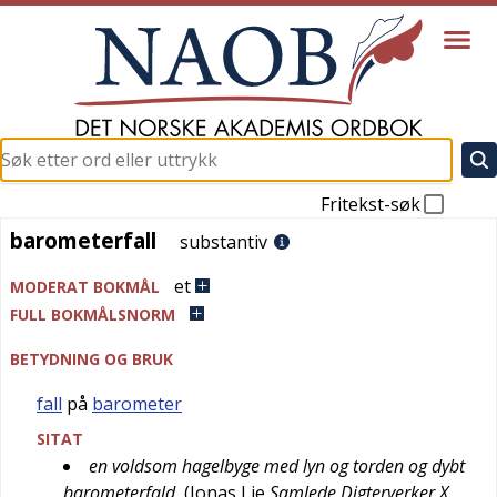
Fritekst-søk
barometerfall
barometerfall
substantiv
et
MODERAT BOKMÅL
FULL BOKMÅLSNORM
BETYDNING OG BRUK
fall
på
barometer
SITAT
en voldsom hagelbyge med lyn og torden og dybt
barometerfald
(
Jonas Lie
Samlede Digterverker X