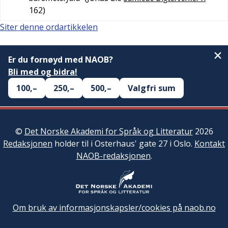
162
)
Siter denne ordartikkelen
Er du fornøyd med NAOB?
Bli med og bidra!
100,–
250,–
500,–
Valgfri sum
©
Det Norske Akademi for Språk og Litteratur
2026
Redaksjonen
holder til i Osterhaus' gate 27 i Oslo.
Kontakt
NAOB-redaksjonen
.
Om bruk av informasjonskapsler/cookies på naob.no