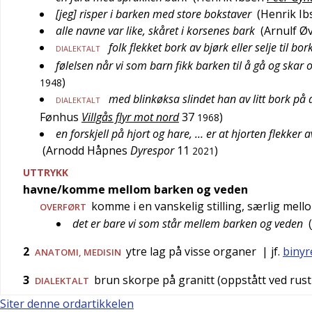
[jeg] risper i barken med store bokstaver
(
Henrik Ib
alle navne var like, skåret i korsenes bark
(
Arnulf Ø
folk flekket bork av bjørk eller selje til bor
DIALEKTALT
følelsen når vi som barn fikk barken til å gå og skar o
)
1948
med blinkøksa slindet han av litt bork på d
DIALEKTALT
Fønhus
Villgås flyr mot nord
37
)
1968
en forskjell på hjort og hare, … er at hjorten flekk
(
Arnodd Håpnes
Dyrespor
11
)
2021
UTTRYKK
havne/komme mellom barken og veden
komme i en vanskelig stilling, særlig mell
OVERFØRT
det er bare vi som står mellem barken og veden
(
2
ytre lag på visse organer
| jf.
binyr
ANATOMI
,
MEDISIN
3
brun skorpe på granitt (oppstått ved rust
DIALEKTALT
Siter denne ordartikkelen