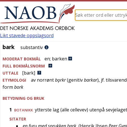
Likt stavede oppslagsord
bark
bark
substantiv
en
;
barken
MODERAT BOKMÅL
FULL BOKMÅLSNORM
[bark]
UTTALE
av
norrønt
bǫrkr
(genitiv
barkar
), jf. tilsvaren
ETYMOLOGI
form
bork
BETYDNING OG BRUK
1
ytterste lag (alle cellevev) utenpå sevjelag
BOTANIKK
SITATER
en furu med sprukken bark
(
Henrik Ibsen
Peer Gyn