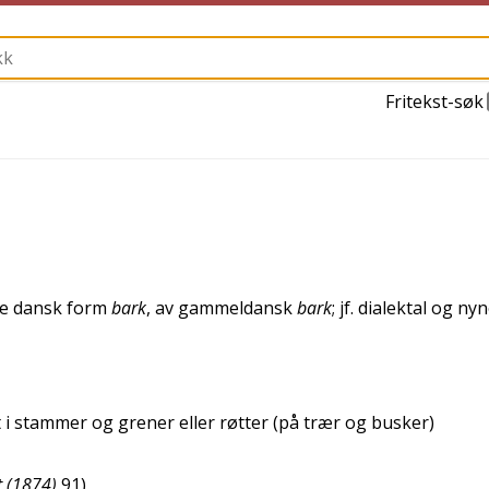
Fritekst-søk
de
dansk
form
bark
, av
gammeldansk
bark
; jf.
dialektal
og
nyn
et i stammer og grener eller røtter (på trær og busker)
t (1874)
91
)