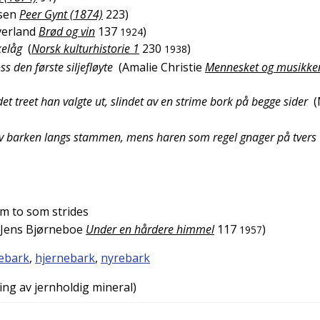
sen
Peer Gynt (1874)
223
)
verland
Brød og vin
137
)
1924
kelåg
(
Norsk kulturhistorie 1
230
)
1938
ss den første siljefløyte
(
Amalie Christie
Mennesket og musikke
et treet han valgte ut, slindet av en strime bork på begge sider
(
er av barken langs stammen, mens haren som regel gnager på tvers
om to som strides
Jens Bjørneboe
Under en hårdere himmel
117
)
1957
ebark
,
hjernebark
,
nyrebark
ing av jernholdig mineral)