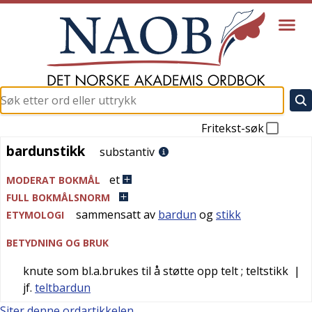
Fritekst-søk
bardunstikk
bardunstikk
substantiv
et
MODERAT BOKMÅL
FULL BOKMÅLSNORM
sammensatt av
bardun
og
stikk
ETYMOLOGI
BETYDNING OG BRUK
knute som bl.a.brukes til å støtte opp telt
; teltstikk
|
jf.
teltbardun
Siter denne ordartikkelen