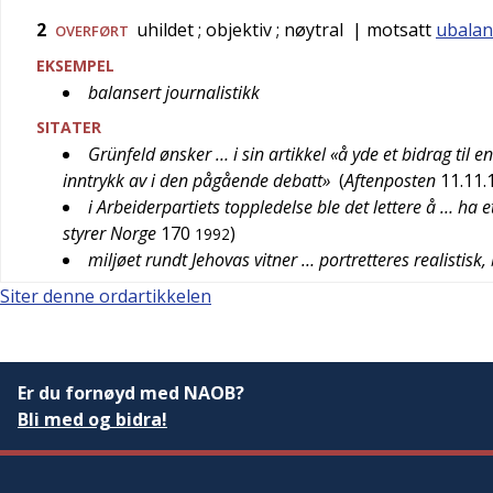
2
uhildet
; objektiv
; nøytral
| motsatt
ubalan
OVERFØRT
EKSEMPEL
balansert journalistikk
SITATER
Grünfeld ønsker … i sin artikkel «å yde et bidrag til
inntrykk av i den pågående debatt»
(
Aftenposten
11.11.
i Arbeiderpartiets toppledelse ble det lettere å … ha
styrer Norge
170
)
1992
miljøet rundt Jehovas vitner … portretteres realistisk
Siter denne ordartikkelen
Er du fornøyd med NAOB?
Bli med og bidra!