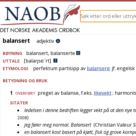
balansert
balansert
adjektiv
balansert
,
balanserte
BØYNING
[balaŋse:´rt]
UTTALE
perfektum partisipp av
balansere
; jf.
engelsk
ETYMOLOGI
BETYDNING OG BRUK
1
preget av balanse, f.eks.
likevekt
; harmoni
OVERFØRT
SITATER
ledelsen i denne bedriften legger vekt på at den nye t
)
2008
jeg føler meg normal. Balansert
(
Christian Valeur
S
en balansert kost basert på kjøtt, fisk og grove korn