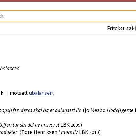
Fritekst-søk
balanced
sk
| motsatt
ubalansert
oppsjefen deres skal ha et balansert liv
(
Jo Nesbø
Hodejegerne
teffen tar sin del av ansvaret
LBK
)
2009
produkter
(
Tore Henriksen
I mors liv
LBK
)
2010