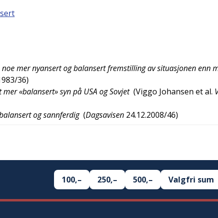
sert
 en noe mer nyansert og balansert fremstilling av situasjonen enn 
1983/36
)
 et mer «balansert» syn på USA og Sovjet
(
Viggo Johansen et al.
, balansert og sannferdig
(
Dagsavisen
24.12.2008/46
)
100,–
250,–
500,–
Valgfri sum