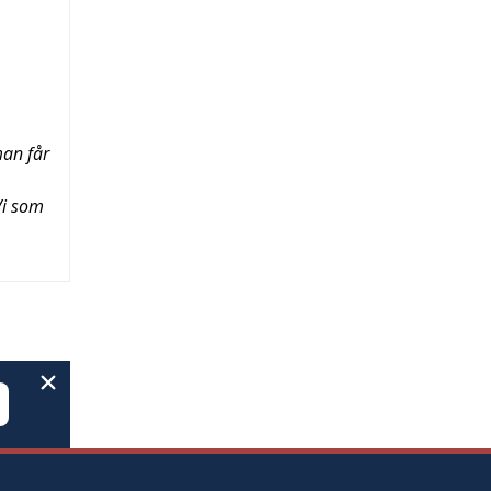
man får
Vi som