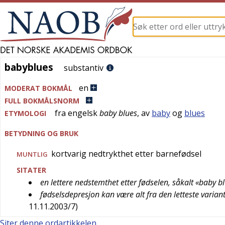
babyblues
babyblues
substantiv
en
MODERAT BOKMÅL
FULL BOKMÅLSNORM
fra
engelsk
baby blues
, av
baby
og
blues
ETYMOLOGI
BETYDNING OG BRUK
kortvarig nedtrykthet etter barnefødsel
MUNTLIG
SITATER
en lettere nedstemthet etter fødselen, såkalt «baby b
fødselsdepresjon kan være alt fra den letteste variant 
11.11.2003/7
)
Siter denne ordartikkelen