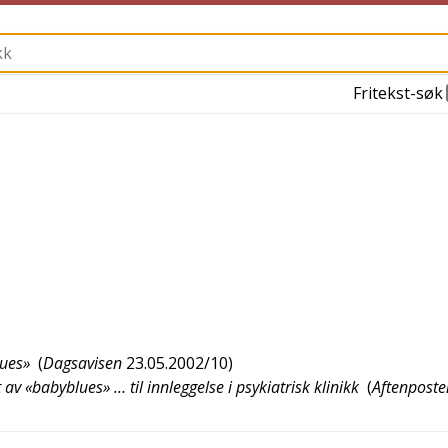
Fritekst-søk
lues»
(
Dagsavisen
23.05.2002/10
)
av «babyblues» … til innleggelse i psykiatrisk klinikk
(
Aftenposte