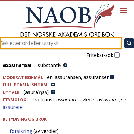
Fritekst-søk
assuranse
assuranse
substantiv
en
;
assuransen
,
assuranser
MODERAT BOKMÅL
FULL BOKMÅLSNORM
[asura´ŋsə]
UTTALE
fra
fransk
assurance
, avledet av
assurer
; se
ETYMOLOGI
assurere
BETYDNING OG BRUK
forsikring
(av verdier)