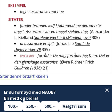
EKSEMPEL
tegne assuranse mot noe
SITATER
[under brannen led] kjøbmændene den værste
angst. Assurance var en meget sjelden ting
(
Alexander
L. Kielland
Samlede værker II (Mindeutgave)
305
)
al assurance er spil
(
Jonas Lie
Samlede
Digterverker VII
339
)
forråder De mig, forråder jeg Dem. Det er
OVERFØRT
den gjensidige assuranse
(
Øvre Richter Frich
Gullåren (1936)
21
)
Siter denne ordartikkelen
Er du fornøyd med NAOB?
Bli med og bidra!
100,–
250,–
500,–
Valgfri sum