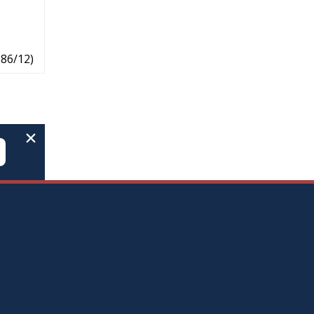
986/12
)