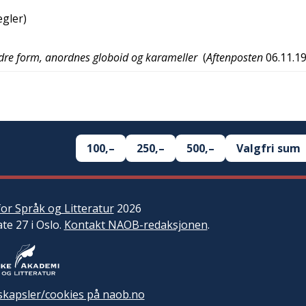
egler)
edre form, anordnes globoid og karameller
(
Aftenposten
06.11.1
100,–
250,–
500,–
Valgfri sum
or Språk og Litteratur
2026
ate 27 i Oslo.
Kontakt NAOB-redaksjonen
.
kapsler/cookies på naob.no