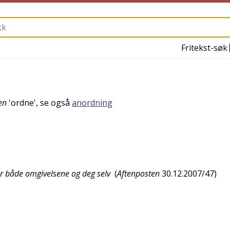
Fritekst-søk
en
'
ordne
', se også
anordning
r både omgivelsene og deg selv
(
Aftenposten
30.12.2007/47
)