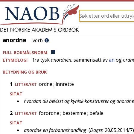
anordne
anordne
verb
FULL BOKMÅLSNORM
fra
tysk
anordnen
, sammensatt av
an
og
ordn
ETYMOLOGI
BETYDNING OG BRUK
1
ordne
; innrette
LITTERÆRT
SITAT
hvordan du bevisst og kynisk konstruerer og anordne
2
forordne
; bestemme
; befale
LITTERÆRT
SITAT
anordne en forbønnshandling
(
Dagen
20.05.2014/7
)