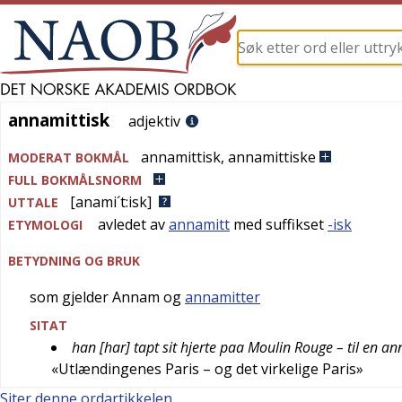
annamittisk
annamittisk
adjektiv
annamittisk
,
annamittiske
MODERAT BOKMÅL
FULL BOKMÅLSNORM
[anami´t:isk]
UTTALE
avledet av
annamitt
med suffikset
-isk
ETYMOLOGI
BETYDNING OG BRUK
som gjelder Annam og
annamitter
SITAT
han [har] tapt sit hjerte paa Moulin Rouge – til en a
«Utlændingenes Paris – og det virkelige Paris»
Siter denne ordartikkelen