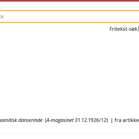
Fritekst-søk
nnamitisk danserinde
(
A-magasinet
31.12.1926/12
)
| fra artikk