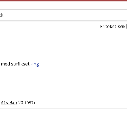
Fritekst-søk
t med suffikset
-ing
Aku-Aku
20
)
1957