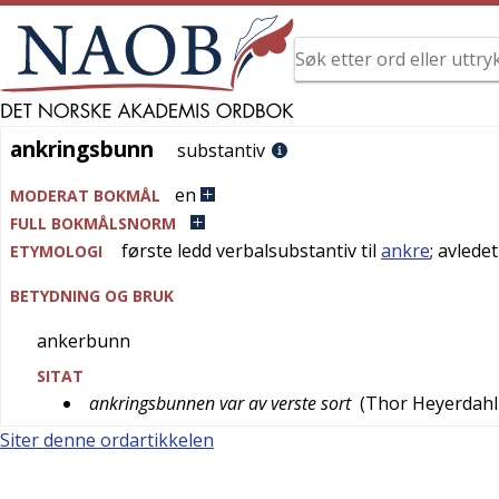
ankringsbunn
ankringsbunn
substantiv
en
MODERAT BOKMÅL
FULL BOKMÅLSNORM
første ledd verbalsubstantiv til
ankre
; avlede
ETYMOLOGI
BETYDNING OG BRUK
ankerbunn
SITAT
ankringsbunnen var av verste sort
(
Thor Heyerdahl
Siter denne ordartikkelen