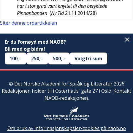
har i stor grad vært knyttet til den beryktede
Rinnanbanden
(
Ny Tid
21.11.2014/28
)
Siter denne ordartikkelen
Er du fornøyd med NAOB?
Bli med og bidra!
100,–
250,–
500,–
Valgfri sum
©
Det Norske Akademi for Språk og Litteratur
2026
Redaksjonen
holder til i Osterhaus' gate 27 i Oslo.
Kontakt
NAOB-redaksjonen
.
Om bruk av informasjonskapsler/cookies på naob.no