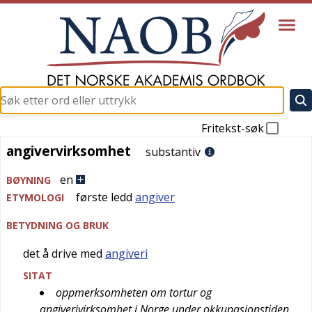
Fritekst-søk
angivervirksomhet
angivervirksomhet
substantiv
en
BØYNING
første ledd
angiver
ETYMOLOGI
BETYDNING OG BRUK
det å drive med
angiveri
SITAT
oppmerksomheten om tortur og
angiverivirksomhet i Norge under okkupasjonstiden