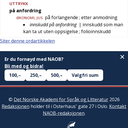
UTTRYKK
på anfordring
på forlangende
; etter anmodning
ØKONOMI
,
JUS
innskudd på anfordring
| innskudd som man
kan ta ut uten oppsigelse
; folioinnskudd
Siter denne ordartikkelen
Er du fornøyd med NAOB?
Bli med og bidra!
100,–
250,–
500,–
Valgfri sum
©
Det Norske Akademi for Språk og Litteratur
2026
Redaksjonen
holder til i Osterhaus' gate 27 i Oslo.
Kontakt
NAOB-redaksjonen
.