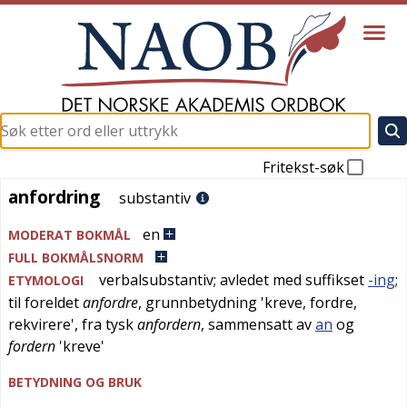
Fritekst-søk
anfordring
anfordring
substantiv
en
MODERAT BOKMÅL
FULL BOKMÅLSNORM
verbalsubstantiv; avledet med suffikset
-ing
;
ETYMOLOGI
til
foreldet
anfordre
, grunnbetydning '
kreve, fordre,
rekvirere
', fra
tysk
anfordern
, sammensatt av
an
og
fordern
'
kreve
'
BETYDNING OG BRUK