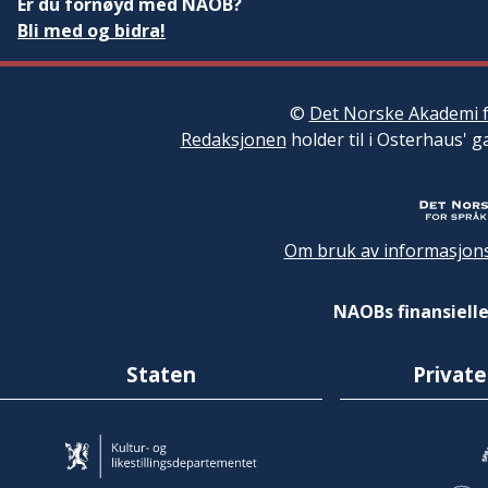
Er du fornøyd med NAOB?
Bli med og bidra!
©
Det Norske Akademi f
Redaksjonen
holder til i Osterhaus' g
Om bruk av informasjons
NAOBs finansielle
Staten
Private