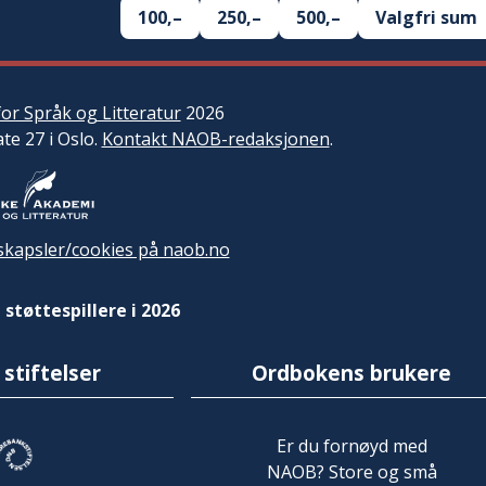
100,–
250,–
500,–
Valgfri sum
or Språk og Litteratur
2026
ate 27 i Oslo.
Kontakt NAOB-redaksjonen
.
kapsler/cookies på naob.no
 støttespillere i 2026
 stiftelser
Ordbokens brukere
Er du fornøyd med
NAOB? Store og små