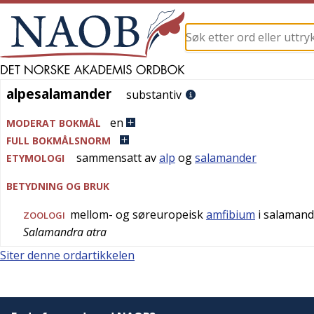
alpesalamander
alpesalamander
substantiv
en
MODERAT BOKMÅL
FULL BOKMÅLSNORM
sammensatt av
alp
og
salamander
ETYMOLOGI
BETYDNING OG BRUK
mellom- og søreuropeisk
amfibium
i salamand
ZOOLOGI
Salamandra atra
Siter denne ordartikkelen