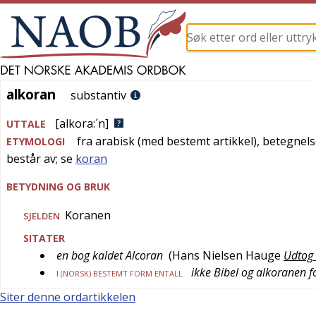
alkoran
alkoran
substantiv
[alkora:´n]
UTTALE
fra
arabisk
(med bestemt artikkel), betegnels
ETYMOLOGI
består av; se
koran
BETYDNING OG BRUK
Koranen
SJELDEN
SITATER
en bog kaldet Alcoran
(
Hans Nielsen Hauge
Udtog 
ikke Bibel og alkoranen f
I (NORSK) BESTEMT FORM ENTALL
Siter denne ordartikkelen