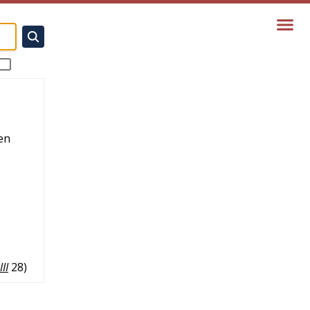
en
II
28
)