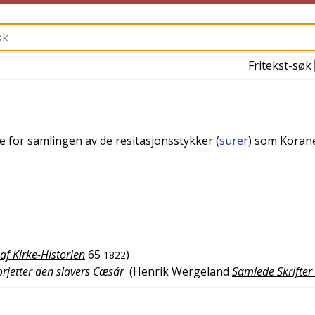
Fritekst-søk
e for samlingen av de resitasjonsstykker (
surer
) som Koran
af Kirke-Historien
65
)
1822
orjetter den slavers Cæsár
(
Henrik Wergeland
Samlede Skrifter I