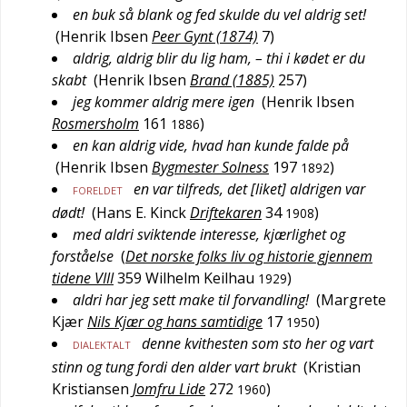
en buk så blank og fed skulde du vel aldrig set!
(
Henrik Ibsen
Peer Gynt (1874)
7
)
aldrig, aldrig blir du lig ham, – thi i kødet er du
skabt
(
Henrik Ibsen
Brand (1885)
257
)
jeg kommer aldrig mere igen
(
Henrik Ibsen
Rosmersholm
161
)
1886
en kan aldrig vide, hvad han kunde falde på
(
Henrik Ibsen
Bygmester Solness
197
)
1892
en var tilfreds, det [liket] aldrigen var
FORELDET
dødt!
(
Hans E. Kinck
Driftekaren
34
)
1908
med aldri sviktende interesse, kjærlighet og
forståelse
(
Det norske folks liv og historie gjennem
tidene VIII
359
Wilhelm Keilhau
)
1929
aldri har jeg sett make til forvandling!
(
Margrete
Kjær
Nils Kjær og hans samtidige
17
)
1950
denne kvithesten som sto her og vart
DIALEKTALT
stinn og tung fordi den alder vart brukt
(
Kristian
Kristiansen
Jomfru Lide
272
)
1960