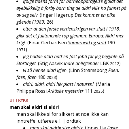
ifølge tidens form for barneoppdragelse gjaldt det
øyeblikkelig å forby barn ting de aldri ville ha funnet på
av seg selv
(
Inger Hagerup
Det kommer en pike
gående (1989)
26
)
etter at den første verdenskrigen var slutt i 1918,
gikk det et fulltonende rop gjennom Europa: Aldri mer
krig!
(
Einar Gerhardsen
Samarbeid og strid
190
)
1971
jeg hadde aldri hatt en fast jobb før jeg begynte på
Stortinget
(
Stig Aasvik
Indre anliggender
LBK
)
2012
vi så henne aldri igjen
(
Linn Strømsborg
Faen,
faen, faen
180
)
2023
aldri, aldri, aldri hiv plast i naturen!
(
Maria
Philippa Rossi
Arktiske mysterier
111
)
2025
UTTRYKK
man skal aldri si aldri
man skal ikke si for sikkert at noe ikke kan
inntreffe, utføres e.l.
| ordtak
man skal aldrig sige aldrig
(
Jonas Lie
Faste