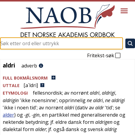
Fritekst-søk
aldri
aldri
adverb
FULL BOKMÅLSNORM
[a`ldri]
UTTALE
fellesnordisk
; av
norrønt
aldri
,
aldrigi
,
ETYMOLOGI
aldrigin
'
ikke noensinne
'; opprinnelig
ne aldri
,
ne aldrigi
'
ikke i noen tid
'; av
norrønt
aldri
(dativ av
aldr
'
tid
'; se
alder
) og
-gi
,
-gin
, en partikkel med generaliserende og
nektende betydning; jf.
eldre dansk
form
aldrigen
og
dialektal
form
alder
; jf. også
dansk
og
svensk
aldrig