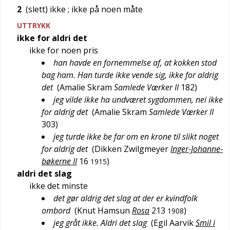
2
(slett) ikke
; ikke på noen måte
UTTRYKK
ikke for aldri det
ikke for noen pris
han havde en fornemmelse af, at kokken stod
bag ham. Han turde ikke vende sig, ikke for aldrig
det
(
Amalie Skram
Samlede Værker II
182
)
jeg vilde ikke ha undværet sygdommen, nei ikke
for aldrig det
(
Amalie Skram
Samlede Værker II
303
)
jeg turde ikke be far om en krone til slikt noget
for aldrig det
(
Dikken Zwilgmeyer
Inger-Johanne-
bøkerne II
16
)
1915
aldri det slag
ikke det minste
det gør aldrig det slag at der er kvindfolk
ombord
(
Knut Hamsun
Rosa
213
)
1908
jeg gråt ikke. Aldri det slag
(
Egil Aarvik
Smil i