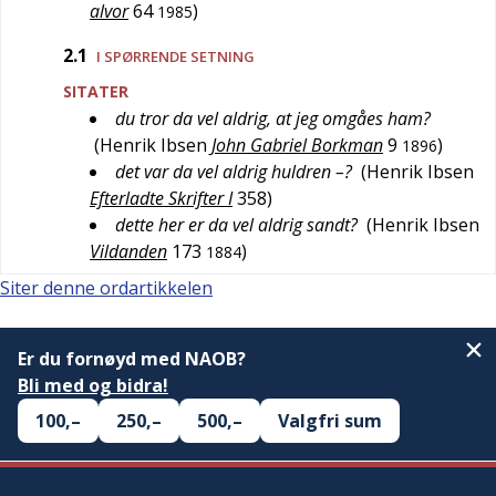
alvor
64
)
1985
2.1
I SPØRRENDE SETNING
SITATER
du tror da vel aldrig, at jeg omgåes ham?
(
Henrik Ibsen
John Gabriel Borkman
9
)
1896
det var da vel aldrig huldren –?
(
Henrik Ibsen
Efterladte Skrifter I
358
)
dette her er da vel aldrig sandt?
(
Henrik Ibsen
Vildanden
173
)
1884
Siter denne ordartikkelen
Er du fornøyd med NAOB?
Bli med og bidra!
100,–
250,–
500,–
Valgfri sum