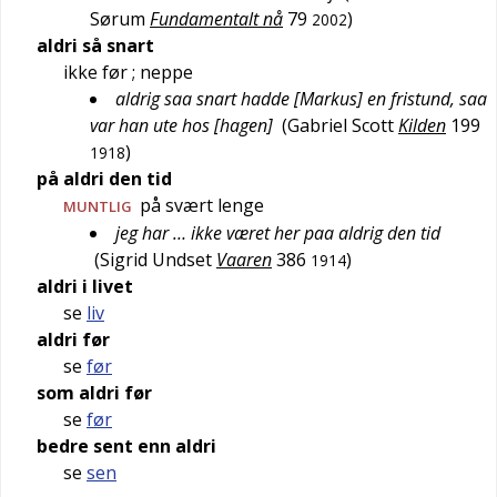
Sørum
Fundamentalt nå
79
)
2002
aldri så snart
ikke før
; neppe
aldrig saa snart hadde [Markus] en fristund, saa
var han ute hos [hagen]
(
Gabriel Scott
Kilden
199
)
1918
på aldri den tid
på svært lenge
MUNTLIG
jeg har … ikke været her paa aldrig den tid
(
Sigrid Undset
Vaaren
386
)
1914
aldri i livet
se
liv
aldri før
se
før
som aldri før
se
før
bedre sent enn aldri
se
sen