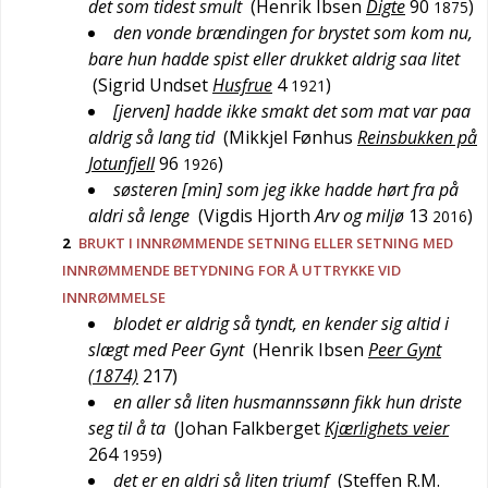
det som tidest smult
(
Henrik Ibsen
Digte
90
)
1875
den vonde brændingen for brystet som kom nu,
bare hun hadde spist eller drukket aldrig saa litet
(
Sigrid Undset
Husfrue
4
)
1921
[jerven] hadde ikke smakt det som mat var paa
aldrig så lang tid
(
Mikkjel Fønhus
Reinsbukken på
Jotunfjell
96
)
1926
søsteren [min] som jeg ikke hadde hørt fra på
aldri så lenge
(
Vigdis Hjorth
Arv og miljø
13
)
2016
2
BRUKT I INNRØMMENDE SETNING ELLER SETNING MED
INNRØMMENDE BETYDNING FOR Å UTTRYKKE VID
INNRØMMELSE
blodet er aldrig så tyndt, en kender sig altid i
slægt med Peer Gynt
(
Henrik Ibsen
Peer Gynt
(1874)
217
)
en aller så liten husmannssønn fikk hun driste
seg til å ta
(
Johan Falkberget
Kjærlighets veier
264
)
1959
det er en aldri så liten triumf
(
Steffen R.M.