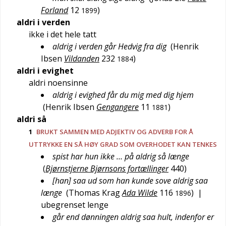
Forland
12
)
1899
aldri i verden
ikke i det hele tatt
aldrig i verden går Hedvig fra dig
(
Henrik
Ibsen
Vildanden
232
)
1884
aldri i evighet
aldri noensinne
aldrig i evighed får du mig med dig hjem
(
Henrik Ibsen
Gengangere
11
)
1881
aldri så
1
BRUKT SAMMEN MED ADJEKTIV OG ADVERB FOR Å
UTTRYKKE EN SÅ HØY GRAD SOM OVERHODET KAN TENKES
spist har hun ikke … på aldrig så længe
(
Bjørnstjerne Bjørnsons fortællinger
440
)
[han] saa ud som han kunde sove aldrig saa
længe
(
Thomas Krag
Ada Wilde
116
)
|
1896
ubegrenset lenge
går end dønningen aldrig saa hult, indenfor er