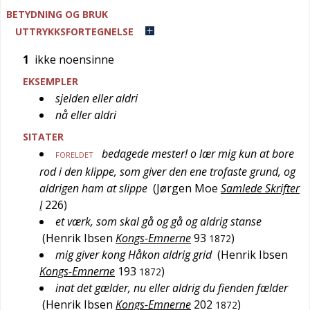
BETYDNING OG BRUK
UTTRYKKSFORTEGNELSE
1
ikke noensinne
EKSEMPLER
sjelden eller aldri
nå eller aldri
SITATER
bedagede mester! o lær mig kun at bore
FORELDET
rod i den klippe, som giver den ene trofaste grund, og
aldrigen ham at slippe
(
Jørgen Moe
Samlede Skrifter
I
226
)
et værk, som skal gå og gå og aldrig stanse
(
Henrik Ibsen
Kongs-Emnerne
93
)
1872
mig giver kong Håkon aldrig grid
(
Henrik Ibsen
Kongs-Emnerne
193
)
1872
inat det gælder, nu eller aldrig du fienden fælder
(
Henrik Ibsen
Kongs-Emnerne
202
)
1872