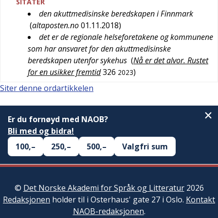
SITATER
den akuttmedisinske beredskapen i Finnmark
(
altaposten.no
01.11.2018
)
det er de regionale helseforetakene og kommunene
som har ansvaret for den akuttmedisinske
beredskapen utenfor sykehus
(
Nå er det alvor. Rustet
for en usikker fremtid
326
)
2023
Siter denne ordartikkelen
Er du fornøyd med NAOB?
Bli med og bidra!
100,–
250,–
500,–
Valgfri sum
©
Det Norske Akademi for Språk og Litteratur
2026
Redaksjonen
holder til i Osterhaus' gate 27 i Oslo.
Kontakt
NAOB-redaksjonen
.