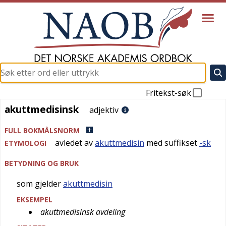
Fritekst-søk
akuttmedisinsk
akuttmedisinsk
adjektiv
FULL BOKMÅLSNORM
avledet av
akuttmedisin
med suffikset
-sk
ETYMOLOGI
BETYDNING OG BRUK
som gjelder
akuttmedisin
EKSEMPEL
akuttmedisinsk avdeling