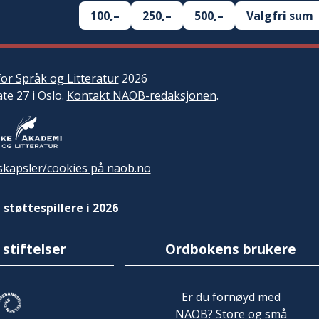
100,–
250,–
500,–
Valgfri sum
or Språk og Litteratur
2026
ate 27 i Oslo.
Kontakt NAOB-redaksjonen
.
kapsler/cookies på naob.no
 støttespillere i 2026
 stiftelser
Ordbokens brukere
Er du fornøyd med
NAOB? Store og små