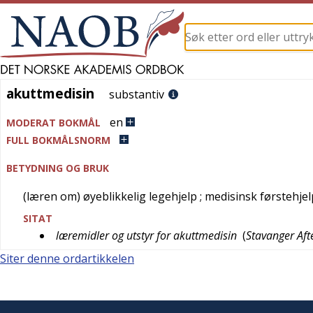
akuttmedisin
akuttmedisin
substantiv
en
MODERAT BOKMÅL
FULL BOKMÅLSNORM
BETYDNING OG BRUK
(læren om) øyeblikkelig legehjelp
; medisinsk førstehjel
SITAT
læremidler og utstyr for akuttmedisin
(
Stavanger Aft
Siter denne ordartikkelen