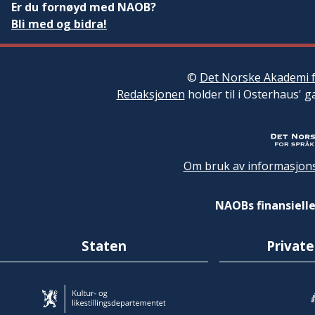
Er du fornøyd med NAOB?
Bli med og bidra!
©
Det Norske Akademi f
Redaksjonen
holder til i Osterhaus' g
Om bruk av informasjons
NAOBs finansielle
Staten
Private