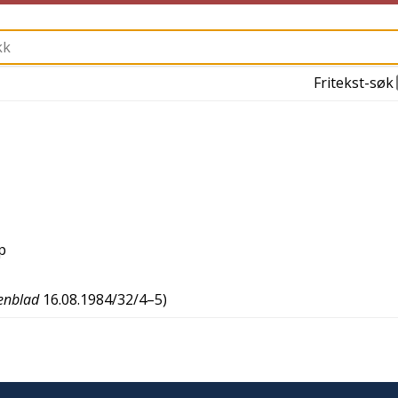
Fritekst-søk
p
enblad
16.08.1984/32/4–5
)