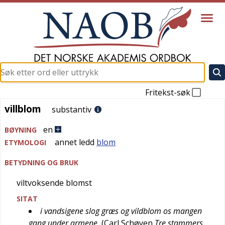
Fritekst-søk
villblom
villblom
substantiv
en
BØYNING
annet ledd
blom
ETYMOLOGI
BETYDNING OG BRUK
viltvoksende blomst
SITAT
i vandsigene slog græs og vildblom os mangen
gang under armene
(
Carl Schøyen
Tre stammers