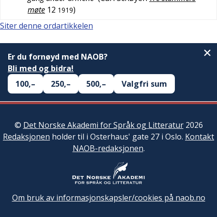
møte
12
)
1919
Siter denne ordartikkelen
Er du fornøyd med NAOB?
Bli med og bidra!
100,–
250,–
500,–
Valgfri sum
©
Det Norske Akademi for Språk og Litteratur
2026
Redaksjonen
holder til i Osterhaus' gate 27 i Oslo.
Kontakt
NAOB-redaksjonen
.
Om bruk av informasjonskapsler/cookies på naob.no