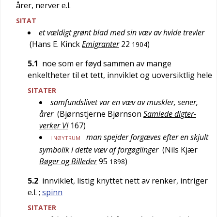
årer, nerver e.l.
SITAT
et vældigt grønt blad med sin væv av hvide trevler
(
Hans E. Kinck
Emigranter
22
)
1904
5.1
noe som er føyd sammen av mange
enkeltheter til et tett, innviklet og uoversiktlig hele
SITATER
samfundslivet var en væv av muskler, sener,
årer
(
Bjørnstjerne Bjørnson
Samlede digter-
verker VI
167
)
man spejder forgæves efter en skjult
I NØYTRUM
symbolik i dette væv af forgøglinger
(
Nils Kjær
Bøger og Billeder
95
)
1898
5.2
innviklet, listig knyttet nett av renker, intriger
e.l.
;
spinn
SITATER