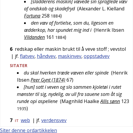
[sladderens maskin] vævede sin spraglede væv
af ondskab og skadefryd
(
Alexander L. Kielland
Fortuna
258
)
1884
den væv af fortielse, som du, ligesom en
ædderkop, har spundet mig ind i
(
Henrik Ibsen
Vildanden
161
)
1884
6
redskap eller maskin brukt til å veve stoff
; vevstol
| jf.
flatvev
,
håndvev
,
maskinvev
,
oppstadvev
SITATER
du skal hverken træde væven eller spinde
(
Henrik
Ibsen
Peer Gynt (1874)
67
)
[hun] satt i veven og slo sammen kjoletøi i rutet
mønster til sig, nydelig, av ull fra sauene som åt sig
runde opi aspeliene
(
Magnhild Haalke
Allis sønn
123
)
1935
7
web
| jf.
verdensvev
IT
Siter denne ordartikkelen