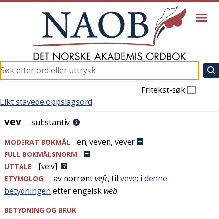
Fritekst-søk
Likt stavede oppslagsord
vev
vev
substantiv
en
;
veven
,
vever
MODERAT BOKMÅL
FULL BOKMÅLSNORM
[ve:v]
UTTALE
av
norrønt
vefr
, til
veve
; i
denne
ETYMOLOGI
betydningen
etter
engelsk
web
BETYDNING OG BRUK