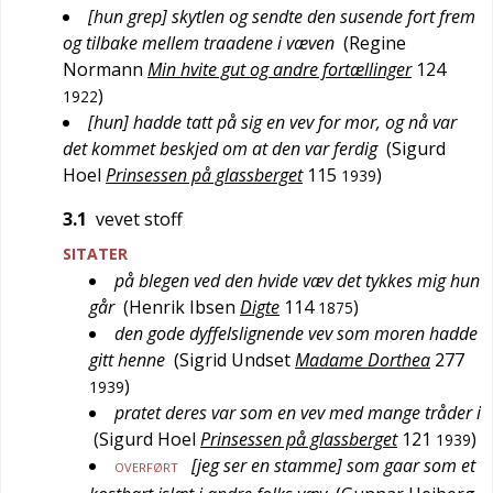
[hun grep] skytlen og sendte den susende fort frem
og tilbake mellem traadene i væven
(
Regine
Normann
Min hvite gut og andre fortællinger
124
)
1922
[hun] hadde tatt på sig en vev for mor, og nå var
det kommet beskjed om at den var ferdig
(
Sigurd
Hoel
Prinsessen på glassberget
115
)
1939
3.1
vevet stoff
SITATER
på blegen ved den hvide væv det tykkes mig hun
går
(
Henrik Ibsen
Digte
114
)
1875
den gode dyffelslignende vev som moren hadde
gitt henne
(
Sigrid Undset
Madame Dorthea
277
)
1939
pratet deres var som en vev med mange tråder i
(
Sigurd Hoel
Prinsessen på glassberget
121
)
1939
[jeg ser en stamme] som gaar som et
OVERFØRT