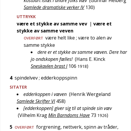
kostbart islæt i andre folks væv
(
Gunnar Heiberg
Samlede dramatiske verker IV
130
)
UTTRYKK
være et stykke av samme vev
|
være et
stykke av samme veven
være helt like
; være to alen av
OVERFØRT
samme stykke
dere er et stykke av samme væven. Dere har
jo ondskapen fælles!
(
Hans E. Kinck
Sneskavlen brast I
106
)
1918
4
spindelvev
; edderkoppspinn
SITATER
edderkoppen i væven
(
Henrik Wergeland
Samlede Skrifter VI
458
)
[edderkoppen] giver sig til at spinde sin væv
(
Vilhelm Krag
Min Barndoms Have
73
)
1926
5
forgrening, nettverk, spinn av tråder,
OVERFØRT