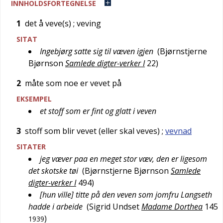
INNHOLDSFORTEGNELSE
1
det å veve(s)
; veving
SITAT
Ingebjørg satte sig til væven igjen
(
Bjørnstjerne
Bjørnson
Samlede digter-verker I
22
)
2
måte som noe er vevet på
EKSEMPEL
et stoff som er fint og glatt i veven
3
stoff som blir vevet (eller skal veves)
;
vevnad
SITATER
jeg væver paa en meget stor væv, den er ligesom
det skotske tøi
(
Bjørnstjerne Bjørnson
Samlede
digter-verker I
494
)
[hun ville] titte på den veven som jomfru Langseth
hadde i arbeide
(
Sigrid Undset
Madame Dorthea
145
)
1939