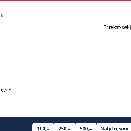
Fritekst-søk
engsel
100,–
250,–
500,–
Valgfri sum