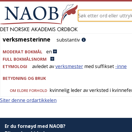
verksmesterinne
verksmesterinne
substantiv
en
MODERAT BOKMÅL
FULL BOKMÅLSNORM
avledet av
verksmester
med suffikset
-inne
ETYMOLOGI
BETYDNING OG BRUK
kvinnelig leder av verksted i kvinnef
OM ELDRE FORHOLD
Siter denne ordartikkelen
Er du fornøyd med NAOB?