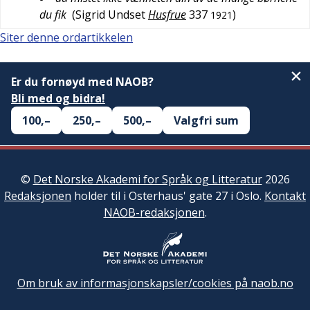
du fik
(
Sigrid Undset
Husfrue
337
)
1921
Siter denne ordartikkelen
Er du fornøyd med NAOB?
Bli med og bidra!
100,–
250,–
500,–
Valgfri sum
©
Det Norske Akademi for Språk og Litteratur
2026
Redaksjonen
holder til i Osterhaus' gate 27 i Oslo.
Kontakt
NAOB-redaksjonen
.
Om bruk av informasjonskapsler/cookies på naob.no