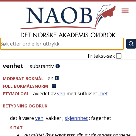
Fritekst-søk
venhet
venhet
substantiv
en
MODERAT BOKMÅL
FULL BOKMÅLSNORM
avledet av
ven
med suffikset
-het
ETYMOLOGI
BETYDNING OG BRUK
det å være
ven
, vakker
;
skjønnhet
; fagerhet
SITAT
du mistet ikke vænheten din av de mange børnene