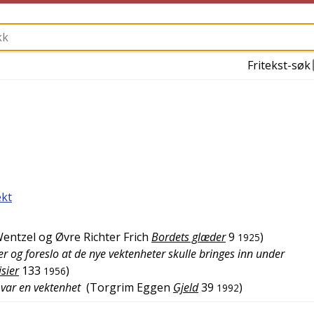
Fritekst-søk
ekt
Wentzel og Øvre Richter Frich
Bordets glæder
9
)
1925
r og foreslo at de nye vektenheter skulle bringes inn under
sier
133
)
1956
var en vektenhet
(
Torgrim Eggen
Gjeld
39
)
1992