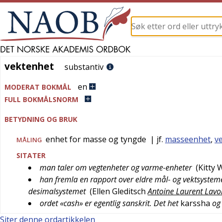
vektenhet
vektenhet
substantiv
en
MODERAT BOKMÅL
FULL BOKMÅLSNORM
BETYDNING OG BRUK
enhet for masse og tyngde
| jf.
masseenhet
,
v
MÅLING
SITATER
man taler om vegtenheter og varme-enheter
(
Kitty 
han fremla en rapport over eldre mål- og vektsysteme
desimalsystemet
(
Ellen Gleditsch
Antoine Laurent Lavoi
ordet «cash» er egentlig sanskrit. Det het
karssha
og 
Siter denne ordartikkelen