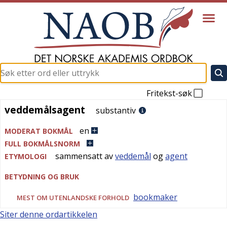
Fritekst-søk
veddemålsagent
veddemålsagent
substantiv
en
MODERAT BOKMÅL
FULL BOKMÅLSNORM
sammensatt av
veddemål
og
agent
ETYMOLOGI
BETYDNING OG BRUK
bookmaker
MEST OM UTENLANDSKE FORHOLD
Siter denne ordartikkelen