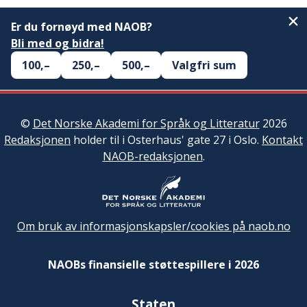
Er du fornøyd med NAOB?
Bli med og bidra!
100,–
250,–
500,–
Valgfri sum
©
Det Norske Akademi for Språk og Litteratur
2026
Redaksjonen
holder til i Osterhaus' gate 27 i Oslo.
Kontakt
NAOB-redaksjonen
.
Om bruk av informasjonskapsler/cookies på naob.no
NAOBs finansielle støttespillere i 2026
Staten