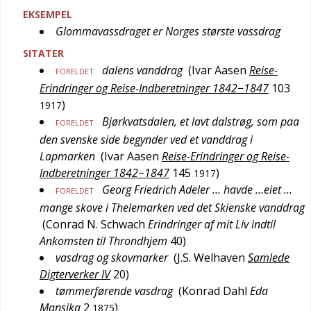
EKSEMPEL
Glommavassdraget er Norges største vassdrag
SITATER
dalens vanddrag
(
Ivar Aasen
Reise-
FORELDET
Erindringer og Reise-Indberetninger 1842−1847
103
)
1917
Bjørkvatsdalen, et lavt dalstrøg, som paa
FORELDET
den svenske side begynder ved et vanddrag i
Lapmarken
(
Ivar Aasen
Reise-Erindringer og Reise-
Indberetninger 1842−1847
145
)
1917
Georg Friedrich Adeler … havde …eiet …
FORELDET
mange skove i Thelemarken ved det Skienske vanddrag
(
Conrad N. Schwach
Erindringer af mit Liv indtil
Ankomsten til Throndhjem
40
)
vasdrag og skovmarker
(
J.S. Welhaven
Samlede
Digterverker IV
20
)
tømmerførende vasdrag
(
Konrad Dahl
Eda
Mansika
2
)
1875