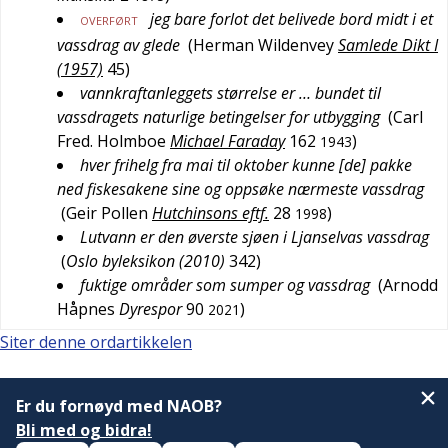
jeg bare forlot det belivede bord midt i et
OVERFØRT
vassdrag av glede
(
Herman Wildenvey
Samlede Dikt I
(1957)
45
)
vannkraftanleggets størrelse er … bundet til
vassdragets naturlige betingelser for utbygging
(
Carl
Fred. Holmboe
Michael Faraday
162
)
1943
hver frihelg fra mai til oktober kunne [de] pakke
ned fiskesakene sine og oppsøke nærmeste vassdrag
(
Geir Pollen
Hutchinsons eftf.
28
)
1998
Lutvann er den øverste sjøen i Ljanselvas vassdrag
(
Oslo byleksikon (2010)
342
)
fuktige områder som sumper og vassdrag
(
Arnodd
Håpnes
Dyrespor
90
)
2021
Siter denne ordartikkelen
Er du fornøyd med NAOB?
Bli med og bidra!