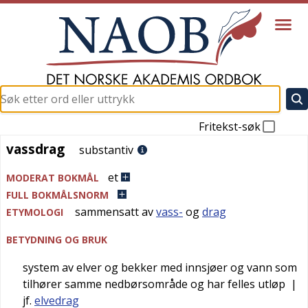
Fritekst-søk
vassdrag
vassdrag
substantiv
et
MODERAT BOKMÅL
FULL BOKMÅLSNORM
sammensatt av
vass-
og
drag
ETYMOLOGI
BETYDNING OG BRUK
system av elver og bekker med innsjøer og vann som
tilhører samme nedbørsområde og har felles utløp
|
jf.
elvedrag