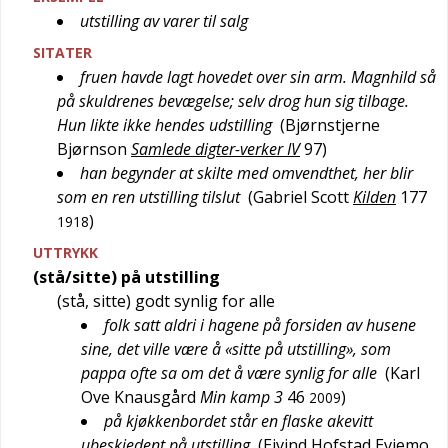
utstilling av varer til salg
SITATER
fruen havde lagt hovedet over sin arm. Magnhild så
på skuldrenes bevægelse; selv drog hun sig tilbage.
Hun likte ikke hendes udstilling
(
Bjørnstjerne
Bjørnson
Samlede digter-verker IV
97
)
han begynder at skilte med omvendthet, her blir
som en ren utstilling tilslut
(
Gabriel Scott
Kilden
177
)
1918
UTTRYKK
(stå/sitte) på utstilling
(stå, sitte) godt synlig for alle
folk satt aldri i hagene på forsiden av husene
sine, det ville være å «sitte på utstilling», som
pappa ofte sa om det å være synlig for alle
(
Karl
Ove Knausgård
Min kamp 3
46
)
2009
på kjøkkenbordet står en flaske akevitt
ubeskjedent på utstilling
(
Eivind Hofstad Evjemo