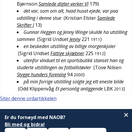
Bjørnson
Samlede digter-verker VI
179
)
det var, som om alt, hvad huset ejede, var paa
udstilling i denne stue
(
Kristian Elster
Samlede
Skrifter I
13
)
Gunnar Heggen og Jenny Winge skulde ha utstilling
sammen
(
Sigrid Undset
Jenny
221
)
1911
en beskeden utstilling av billige morgenkjoler
(
Sigrid Undset
Fattige skjæbner
225
)
1912
utenfor vinduet til en sportsbutikk stanset han og
studerte utstillingen av fotballstøvler
(
Tove Nilsen
Stygge hunders forening
94
)
2000
på min forrige utstilling solgte jeg ett eneste bilde
(
Odd Klippenvåg
Et personlig anliggende
LBK
)
2013
Siter denne ordartikkelen
Er du fornøyd med NAOB?
Bli med og bidra!