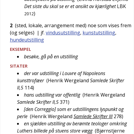
Det siste du skal se er et ansikt av kjærlighet
LBK
)
2012
2
(sted, lokale, arrangement med) noe som vises frem
(og selges)
| jf.
vindusutstilling
,
kunstutstilling
,
hundeutstilling
EKSEMPEL
besøke, gå på en utstilling
SITATER
der var udstilling i Louvre af Napoleons
kunsttrofæer
(
Henrik Wergeland
Samlede Skrifter
II,5
114
)
hans udstilling var offentlig
(
Henrik Wergeland
Samlede Skrifter II,5
371
)
[den Correggio] som er udstillingens lyspunkt og
perle
(
Henrik Wergeland
Samlede Skrifter III
278
)
en sjælden utstilling av berømte teologer omkring
Luthers billede på stuens store vægg
(
Bjørnstjerne