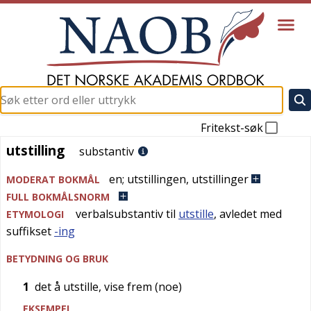
Fritekst-søk
utstilling
utstilling
substantiv
en
;
utstillingen
,
utstillinger
MODERAT BOKMÅL
FULL BOKMÅLSNORM
verbalsubstantiv til
utstille
, avledet med
ETYMOLOGI
suffikset
-ing
BETYDNING OG BRUK
1
det å utstille, vise frem (noe)
EKSEMPEL