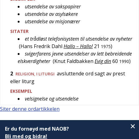
utsendelse av sakspapirer
utsendelse av asylsøkere
utsendelse av misjonærer
SITATER
et trådløst telefonisystem til utsendelse av nyheter
(
Hans Fredrik Dahl
Hallo – Hallo!
21
)
1975
svigerfarens jevne utsendelser av lett bebreidende
elskverdigheter
(
Knut Faldbakken
Evig din
60
)
1990
2
avsluttende ord sagt av prest
RELIGION
, I LITURGI
eller liturg
EKSEMPEL
velsignelse og utsendelse
Siter denne ordartikkelen
Er du fornøyd med NAOB?
Bli med og bidra!