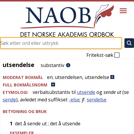
Fritekst-søk
utsendelse
utsendelse
substantiv
en
;
utsendelsen
,
utsendelse
MODERAT BOKMÅL
FULL BOKMÅLSNORM
verbalsubstantiv til
utsende
og
sende ut
(se
ETYMOLOGI
sende
), avledet med suffikset
-else
; jf.
sendelse
BETYDNING OG BRUK
1
det å sende ut
; det å utsende
EKSEMPLER