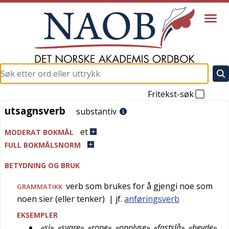
Fritekst-søk
utsagnsverb
utsagnsverb
substantiv
et
MODERAT BOKMÅL
FULL BOKMÅLSNORM
BETYDNING OG BRUK
verb som brukes for å gjengi noe som
GRAMMATIKK
noen sier (eller tenker)
| jf.
anføringsverb
EKSEMPLER
«si», «svare», «rope», «opplyse», «fastslå», «hevde»,