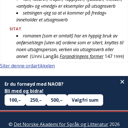
«antyde» og «medgi» er eksempler på utsagnsverb
setningen «jeg sa at vi kommer på fredag»
inneholder et utsagnsverb
SITAT
romanen [som er omtalt] har en hyppig bruk av
anførselstegn [uten at] ordene som er sitert, knyttes til
noen utsagnsperson, verken via utsagnsverb eller
annet
(
Unni Langås
Forandringens former
147
)
1999
Siter denne ordartikkelen
Er du fornøyd med NAOB?
Bli med og bidra!
100,–
250,–
500,–
Valgfri sum
©
Det Norske Akademi for Språk og Litteratur
2026