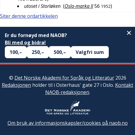
utoset i Storløken
(
Oslo-marka II
56
)
1952
Siter denne ordartikkelen
Er du fornøyd med NAOB?
Bli med og bidra!
100,–
250,–
500,–
Valgfri sum
©
Det Norske Akademi for Språk og Litteratur
2026
Redaksjonen
holder til i Osterhaus' gate 27 i Oslo.
Kontakt
NAOB-redaksjonen
.
Om bruk av informasjonskapsler/cookies på naob.no