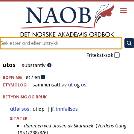
Fritekst-søk
utos
utos
substantiv
et / en
BØYNING
sammensatt av
ut
og
os
ETYMOLOGI
BETYDNING OG BRUK
utfallsos
; utløp
| jf.
innfallsos
SITATER
dammen ved utosen av Skamræk
(
Verdens Gang
1951/238/8/6
)