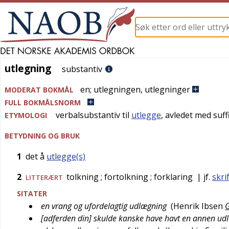
utlegning
utlegning
substantiv
en
;
utlegningen
,
utlegninger
MODERAT BOKMÅL
FULL BOKMÅLSNORM
verbalsubstantiv til
utlegge
, avledet med suf
ETYMOLOGI
BETYDNING OG BRUK
1
det å
utlegge(s)
2
tolkning
; fortolkning
; forklaring
| jf.
skri
LITTERÆRT
SITATER
en vrang og ufordelagtig udlægning
(
Henrik Ibsen
[adferden din] skulde kanske have havt en annen ud