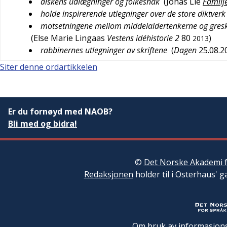
alskens udlægninger og folkesnak
(
Jonas Lie
Familj
holde inspirerende utlegninger over de store diktverk
motsetningene mellom middelaldertenkerne og greske
(
Else Marie Lingaas
Vestens idéhistorie 2
80
)
2013
rabbinernes utlegninger av skriftene
(
Dagen
25.08.
Siter denne ordartikkelen
Er du fornøyd med NAOB?
Bli med og bidra!
©
Det Norske Akademi f
Redaksjonen
holder til i Osterhaus' g
Om bruk av informasjons