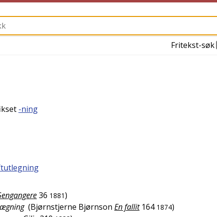
Fritekst-søk
fikset
-ning
ftutlegning
Gengangere
36
)
1881
lægning
(
Bjørnstjerne Bjørnson
En fallit
164
)
1874