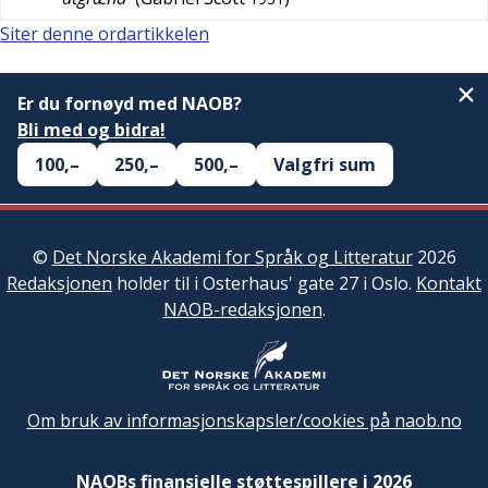
Siter denne ordartikkelen
Er du fornøyd med NAOB?
Bli med og bidra!
100,–
250,–
500,–
Valgfri sum
©
Det Norske Akademi for Språk og Litteratur
2026
Redaksjonen
holder til i Osterhaus' gate 27 i Oslo.
Kontakt
NAOB-redaksjonen
.
Om bruk av informasjonskapsler/cookies på naob.no
NAOBs finansielle støttespillere i 2026