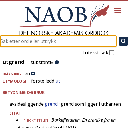
Fritekst-søk
utgrend
utgrend
substantiv
en
BØYNING
første ledd
ut
ETYMOLOGI
BETYDNING OG BRUK
avsidesliggende
grend
; grend som ligger i utkanten
SITAT
Barkefletteren. En krønike fra en
JF. BOKTITTELEN
utgrænd
(
Gabriel Scott
)
1931