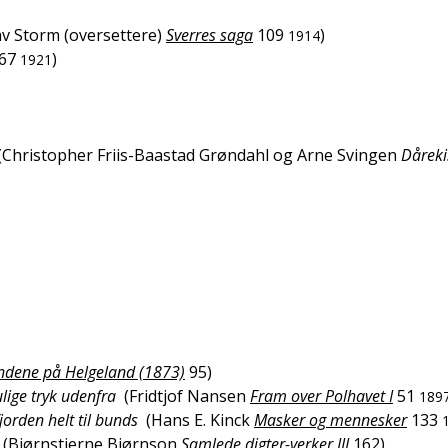
v Storm (oversettere)
Sverres saga
109
)
1914
67
)
1921
(
Christopher Friis-Baastad Grøndahl og Arne Svingen
Dåreki
ene på Helgeland (1873)
95
)
ulige tryk udenfra
(
Fridtjof Nansen
Fram over Polhavet I
51
189
orden helt til bunds
(
Hans E. Kinck
Masker og mennesker
133
(
Bjørnstjerne Bjørnson
Samlede digter-verker III
162
)