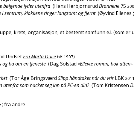
e bølgende lyder utenfra
(
Hans Herbjørnsrud
Brønnene
75
20
e i sentrum, klokkene ringer langsomt og fjernt
(
Øyvind Ellenes
uppe, krets, organisasjon, et bestemt samfunn e.l. (som er u
rid Undset
Fru Marta Oulie
68
)
1907
as og ba om en tjeneste
(
Dag Solstad
«Ellevte roman, bok atten»
rket
(
Tor Åge Bringsværd
Slipp håndtaket når du vrir
LBK
201
oen utenfra som hacket seg inn på PC-en din?
(
Tom Kristensen
D
e
; fra andre