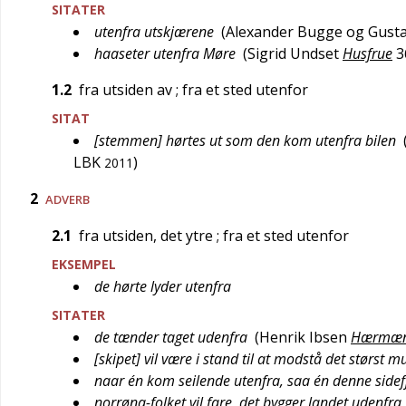
SITATER
utenfra utskjærene
(
Alexander Bugge og Gusta
haaseter utenfra Møre
(
Sigrid Undset
Husfrue
3
1.2
fra utsiden av
; fra et sted utenfor
SITAT
[stemmen] hørtes ut som den kom utenfra bilen
LBK
)
2011
2
ADVERB
2.1
fra utsiden, det ytre
; fra et sted utenfor
EKSEMPEL
de hørte lyder utenfra
SITATER
de tænder taget udenfra
(
Henrik Ibsen
Hærmænd
[skipet] vil være i stand til at modstå det størst m
naar én kom seilende utenfra, saa én denne sidefj
norrøna-folket vil fare, det bygger landet udenfra