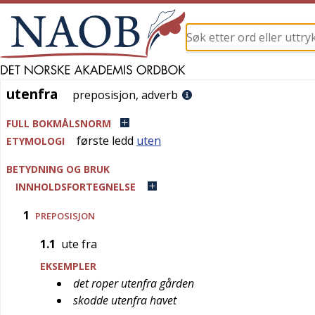
utenfra
utenfra
preposisjon
,
adverb
FULL BOKMÅLSNORM
første ledd
uten
ETYMOLOGI
BETYDNING OG BRUK
INNHOLDSFORTEGNELSE
1
PREPOSISJON
1.1
ute fra
EKSEMPLER
det roper utenfra gården
skodde utenfra havet