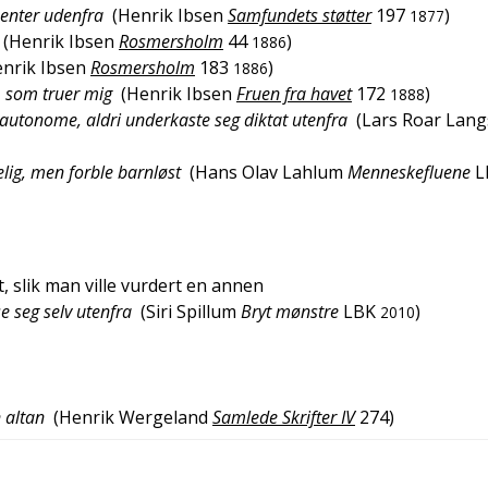
menter udenfra
(
Henrik Ibsen
Samfundets støtter
197
)
1877
(
Henrik Ibsen
Rosmersholm
44
)
1886
nrik Ibsen
Rosmersholm
183
)
1886
, som truer mig
(
Henrik Ibsen
Fruen fra havet
172
)
1888
 autonome, aldri underkaste seg diktat utenfra
(
Lars Roar Lang
lig, men forble barnløst
(
Hans Olav Lahlum
Menneskefluene
L
t, slik man ville vurdert en annen
se seg selv utenfra
(
Siri Spillum
Bryt mønstre
LBK
)
2010
 altan
(
Henrik Wergeland
Samlede Skrifter IV
274
)