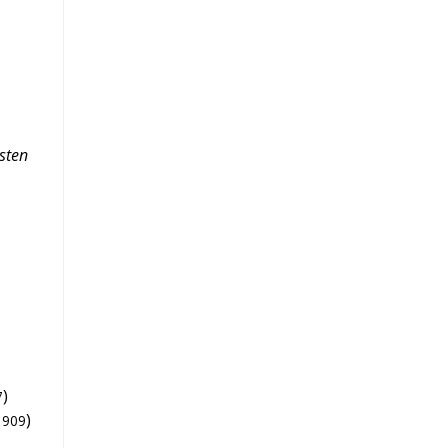
sten
)
7
)
1909