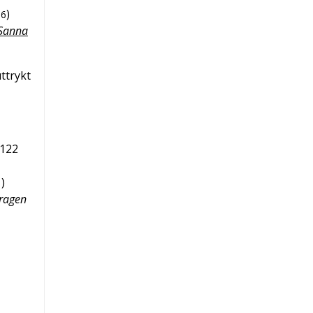
)
06
Sanna
ttrykt
122
)
1
ragen