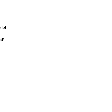
slet
BK