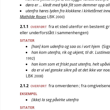
døra er … kledt med tykk filt som demmer opp all
utenfra høres lyden fra klokkene i kirketårnet inn
Mathilde Rosen
LBK
)
2000
2.1.1
fra et sted utenfor en bestemt gr
OVERFØRT
eller underforstått i sammenhengen)
SITATER
[han] kom udenfra og saa os i vort hjem
(
Sig
han kom utenfra, rik og ukjent, til dr. Lustinv
)
1992
han kom som et friskt pust utenfra, helt upåvi
da er vi vel ganske sikre på at det ikke var n
LBK
)
2008
2.1.2
fra omverdenen
; fra omgivelsen
OVERFØRT
EKSEMPEL
(ikke) la seg påvirke utenfra
SITATER