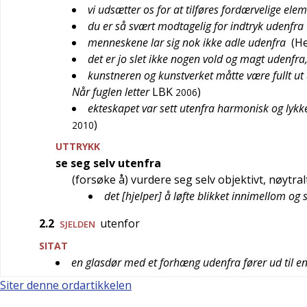
vi udsætter os for at tilføres fordærvelige ele
du er så svært modtagelig for indtryk udenfra
menneskene lar sig nok ikke adle udenfra
(
He
det er jo slet ikke nogen vold og magt udenfra
kunstneren og kunstverket måtte være fullt ut
Når fuglen letter
LBK
)
2006
ekteskapet var sett utenfra harmonisk og lykke
)
2010
UTTRYKK
se seg selv utenfra
(forsøke å) vurdere seg selv objektivt, nøytral
det [hjelper] å løfte blikket innimellom og 
2.2
utenfor
SJELDEN
SITAT
en glasdør med et forhæng udenfra fører ud til en
Siter denne ordartikkelen