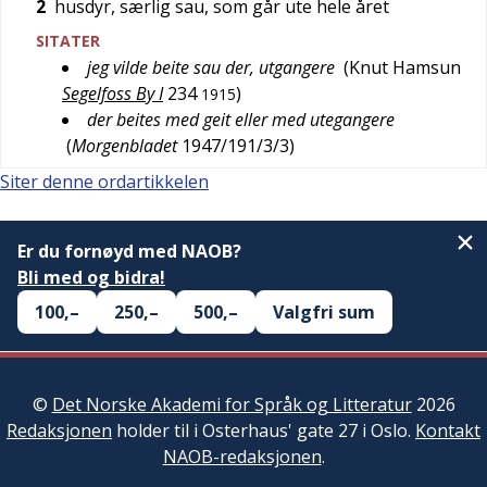
2
husdyr, særlig sau, som går ute hele året
SITATER
jeg vilde beite sau der, utgangere
(
Knut Hamsun
Segelfoss By I
234
)
1915
der beites med geit eller med utegangere
(
Morgenbladet
1947/191/3/3
)
Siter denne ordartikkelen
Er du fornøyd med NAOB?
Bli med og bidra!
100,–
250,–
500,–
Valgfri sum
©
Det Norske Akademi for Språk og Litteratur
2026
Redaksjonen
holder til i Osterhaus' gate 27 i Oslo.
Kontakt
NAOB-redaksjonen
.