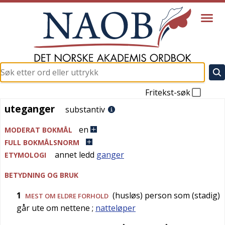
Fritekst-søk
uteganger
uteganger
substantiv
en
MODERAT BOKMÅL
FULL BOKMÅLSNORM
annet ledd
ganger
ETYMOLOGI
BETYDNING OG BRUK
1
(husløs) person som (stadig)
MEST OM ELDRE FORHOLD
går ute om nettene
;
natteløper