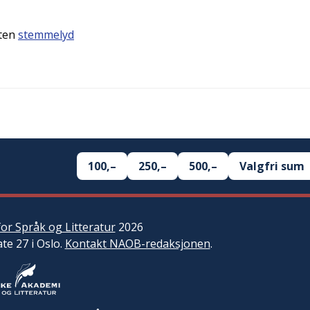
uten
stemmelyd
100,–
250,–
500,–
Valgfri sum
or Språk og Litteratur
2026
ate 27 i Oslo.
Kontakt NAOB-redaksjonen
.