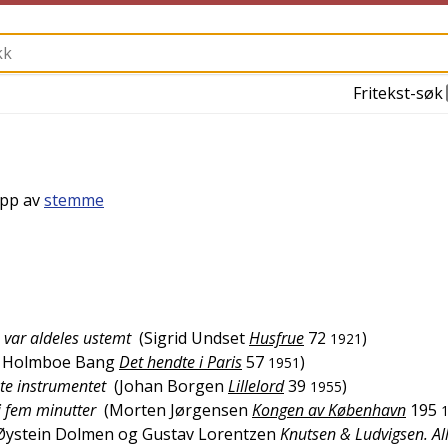
Fritekst-søk
ipp av
stemme
 var aldeles ustemt
(
Sigrid Undset
Husfrue
72
)
1921
 Holmboe Bang
Det hendte i Paris
57
)
1951
te instrumentet
(
Johan Borgen
Lillelord
39
)
1955
i fem minutter
(
Morten Jørgensen
Kongen av København
195
Øystein Dolmen og Gustav Lorentzen
Knutsen & Ludvigsen. Al