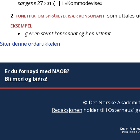
sangene
27
)
| i «Kommodevise»
2015
2
som uttales 
FONETIKK
, OM SPRÅKLYD, ISÆR KONSONANT
EKSEMPEL
g er en stemt konsonant og k en ustemt
Siter denne ordartikkelen
Er du fornøyd med NAOB?
Bli med og bidra!
©
Det Norske Akademi f
Redaksjonen
holder til i Osterhaus' g