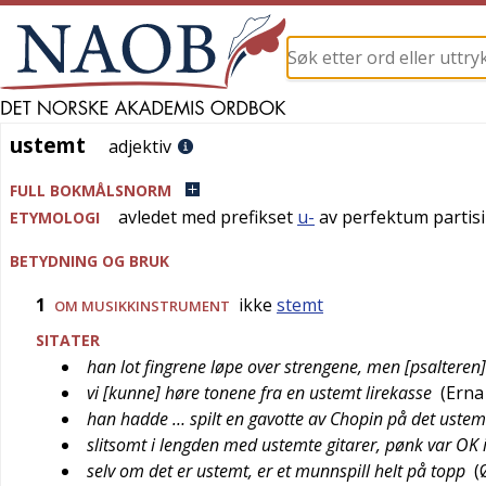
ustemt
ustemt
adjektiv
FULL BOKMÅLSNORM
avledet med prefikset
u-
av perfektum partis
ETYMOLOGI
BETYDNING OG BRUK
1
ikke
stemt
OM MUSIKKINSTRUMENT
SITATER
han lot fingrene løpe over strengene, men [psalteren]
vi [kunne] høre tonene fra en ustemt lirekasse
(
Erna
han hadde … spilt en gavotte av Chopin på det ustem
slitsomt i lengden med ustemte gitarer, pønk var OK 
selv om det er ustemt, er et munnspill helt på topp
(