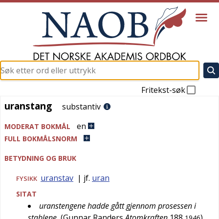
Fritekst-søk
uranstang
uranstang
substantiv
en
MODERAT BOKMÅL
FULL BOKMÅLSNORM
BETYDNING OG BRUK
uranstav
| jf.
uran
FYSIKK
SITAT
uranstengene hadde gått gjennom prosessen i
stablene
(
Gunnar Randers
Atomkraften
188
)
1946