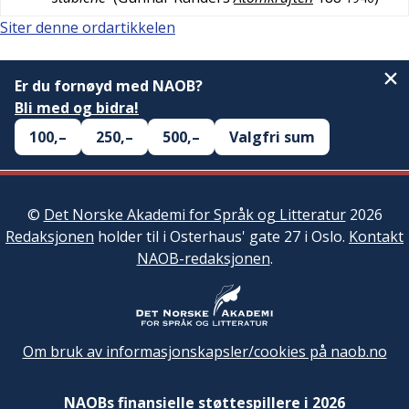
Siter denne ordartikkelen
Er du fornøyd med NAOB?
Bli med og bidra!
100,–
250,–
500,–
Valgfri sum
©
Det Norske Akademi for Språk og Litteratur
2026
Redaksjonen
holder til i Osterhaus' gate 27 i Oslo.
Kontakt
NAOB-redaksjonen
.
Om bruk av informasjonskapsler/cookies på naob.no
NAOBs finansielle støttespillere i 2026