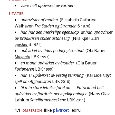
være helt upåvirket av varmen
SITATER
upaavirket af moden
(
Elisabeth Cathrine
Welhaven
Fra Staden og Stranden
6
)
1870
han har den merkelige egenskap, at han upaavirket
av brødkrisen spiser ustanselig
(
Nils Kjær
Siste
epistler
3
)
1924
upåvirket av tidas pedagogiske ånd
(
Ola Bauer
Magenta
LBK
)
1997
en mann upåvirket av årstider
(
Ola Bauer
Forløperen
LBK
)
1999
han er upåvirket av vestlig tenkning
(
Kai Eide
Høyt
spill om Afghanistan
LBK
)
2010
til min store lettelse forekom … Patricia nå helt
upåvirket av fjorårets nervepåkjenninger
(
Hans Olav
Lahlum
Satellittmenneskene
LBK
)
2011
1.1
ikke
påvirket
; edru
OM PERSON