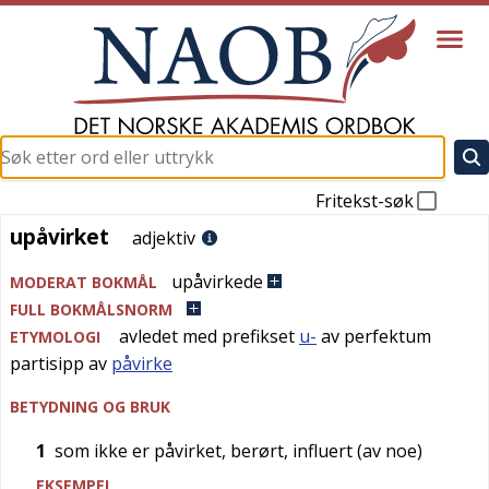
Fritekst-søk
upåvirket
upåvirket
adjektiv
upåvirkede
MODERAT BOKMÅL
FULL BOKMÅLSNORM
avledet med prefikset
u-
av perfektum
ETYMOLOGI
partisipp av
påvirke
BETYDNING OG BRUK
1
som ikke er påvirket, berørt, influert (av noe)
EKSEMPEL