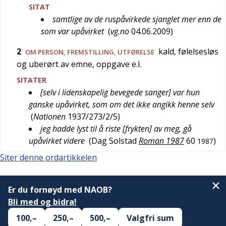
SITAT
samtlige av de ruspåvirkede sjanglet mer enn de
som var upåvirket
(
vg.no
04.06.2009
)
2
kald, følelsesløs
OM PERSON, FREMSTILLING, UTFØRELSE
og uberørt av emne, oppgave e.l.
SITATER
[selv i lidenskapelig bevegede sanger] var hun
ganske upåvirket, som om det ikke angikk henne selv
(
Nationen
1937/273/2/5
)
jeg hadde lyst til å riste [frykten] av meg, gå
upåvirket videre
(
Dag Solstad
Roman 1987
60
)
1987
Siter denne ordartikkelen
Er du fornøyd med NAOB?
Bli med og bidra!
100,–
250,–
500,–
Valgfri sum