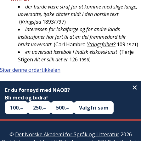
der burde være straf for at komme med slige lange,
uoversatte, tyske citater midt i den norske text
(
Kringsjaa
1893/797
)
interessen for lokalfarge og for andre lands
institusjoner har ført til at en del fremmedord blir
brukt uoversatt
(
Carl Hambro
Ytringsfrihet?
109
)
1971
en uoversatt lærebok i indisk elskovskunst
(
Terje
Stigen
Alt er slik det er
126
)
1996
Siter denne ordartikkelen
Er du fornøyd med NAOB?
Bli med og bidra!
100,–
250,–
500,–
Valgfri sum
©
Det Norske Akademi for Språk og Litteratur
2026