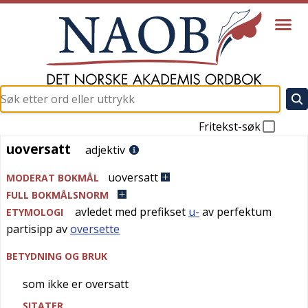
Fritekst-søk
uoversatt
uoversatt
adjektiv
uoversatt
MODERAT BOKMÅL
FULL BOKMÅLSNORM
avledet med prefikset
u-
av perfektum
ETYMOLOGI
partisipp av
oversette
BETYDNING OG BRUK
som ikke er oversatt
SITATER