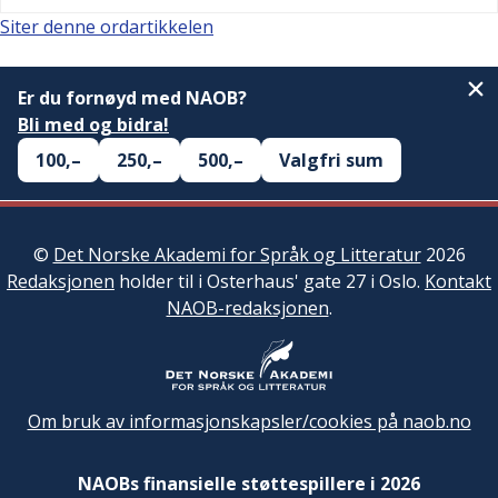
Siter denne ordartikkelen
Er du fornøyd med NAOB?
Bli med og bidra!
100,–
250,–
500,–
Valgfri sum
©
Det Norske Akademi for Språk og Litteratur
2026
Redaksjonen
holder til i Osterhaus' gate 27 i Oslo.
Kontakt
NAOB-redaksjonen
.
Om bruk av informasjonskapsler/cookies på naob.no
NAOBs finansielle støttespillere i 2026