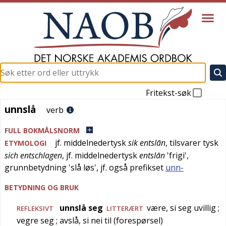
Fritekst-søk
unnslå
unnslå
verb
FULL BOKMÅLSNORM
jf.
middelnedertysk
sik entslān
, tilsvarer
tysk
ETYMOLOGI
sich entschlagen
, jf.
middelnedertysk
entslān
'
frigi
',
grunnbetydning '
slå løs
', jf. også prefikset
unn-
BETYDNING OG BRUK
unnslå seg
være, si seg uvillig
;
REFLEKSIVT
LITTERÆRT
vegre seg
; avslå, si nei til (forespørsel)