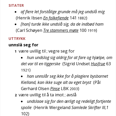
SITATER
af flere let forstålige grunde må jeg undslå mig
(
Henrik Ibsen
En folkefiende
141
)
1882
[han] turde ikke undslå sig, da de indbød ham
(
Carl Schøyen
Tre stammers møte
100
)
1919
UTTRYKK
unnslå seg for
være uvillig til
; vegre seg for
1
hun undslog sig aldrig for at fare og hjælpe, om
det var til en tiggerske
(
Sigrid Undset
Husfrue
63
)
1921
han unnslår seg ikke for å plagiere bysbarnet
Kielland, kan ikke suge alt av eget bryst
(
Pål
Gerhard Olsen
Pinse
LBK
)
2003
være uvillig til å ta imot
; avslå
2
undslaae sig for den ærligt og redeligt fortjente
spolie
(
Henrik Wergeland
Samlede Skrifter III,1
102
)