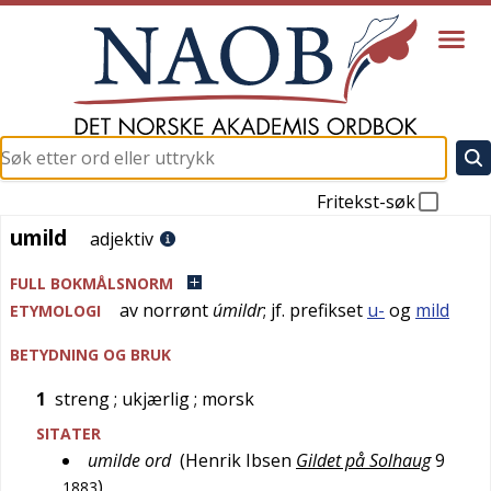
Fritekst-søk
umild
umild
adjektiv
FULL BOKMÅLSNORM
av
norrønt
úmildr
; jf. prefikset
u-
og
mild
ETYMOLOGI
BETYDNING OG BRUK
1
streng
; ukjærlig
; morsk
SITATER
umilde ord
(
Henrik Ibsen
Gildet på Solhaug
9
)
1883