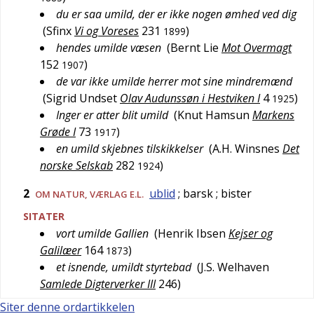
du er saa umild, der er ikke nogen ømhed ved dig
(
Sfinx
Vi og Voreses
231
)
1899
hendes umilde væsen
(
Bernt Lie
Mot Overmagt
152
)
1907
de var ikke umilde herrer mot sine mindremænd
(
Sigrid Undset
Olav Audunssøn i Hestviken I
4
)
1925
Inger er atter blit umild
(
Knut Hamsun
Markens
Grøde I
73
)
1917
en umild skjebnes tilskikkelser
(
A.H. Winsnes
Det
norske Selskab
282
)
1924
2
ublid
; barsk
; bister
OM NATUR, VÆRLAG E.L.
SITATER
vort umilde Gallien
(
Henrik Ibsen
Kejser og
Galilæer
164
)
1873
et isnende, umildt styrtebad
(
J.S. Welhaven
Samlede Digterverker III
246
)
Siter denne ordartikkelen