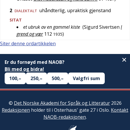
2
uhåndterlig, upraktisk gjenstand
DIALEKTALT
SITAT
et ubruk av en gammel kiste
(
Sigurd Sivertsen
I
grend og vær
112
)
1935
Siter denne ordartikkelen
Er du fornøyd med NAOB?
Bli med og bidra!
100,–
250,–
500,–
Valgfri sum
©
Det Norske Akademi for Språk og Litteratur
2026
Redaksjonen
holder til i Osterhaus' gate 27 i Oslo.
Kontakt
NAOB-redaksjonen
.