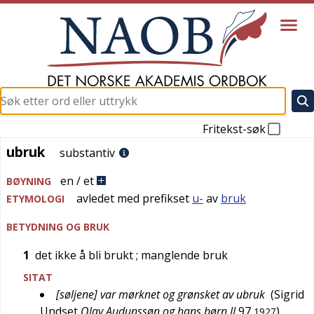
Fritekst-søk
ubruk
ubruk
substantiv
en / et
BØYNING
avledet med prefikset
u-
av
bruk
ETYMOLOGI
BETYDNING OG BRUK
1
det ikke å bli brukt
; manglende bruk
SITAT
[søljene] var mørknet og grønsket av ubruk
(
Sigrid
Undset
Olav Audunssøn og hans børn II
97
)
1927