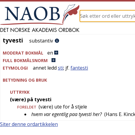
tyvesti
tyvesti
substantiv
en
MODERAT BOKMÅL
FULL BOKMÅLSNORM
annet ledd
sti
; jf.
fantesti
ETYMOLOGI
BETYDNING OG BRUK
UTTRYKK
(være) på tyvesti
(være) ute for å stjele
FORELDET
hvem var egentlig paa tyvesti her?
(
Hans E. Kinc
Siter denne ordartikkelen