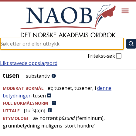
Fritekst-søk
Likt stavede oppslagsord
tusen
tusen
substantiv
et
;
tusenet
,
tusener
, i
denne
MODERAT BOKMÅL
betydningen
tusen
FULL BOKMÅLSNORM
[tu:´s(ə)n]
UTTALE
av
norrønt
þúsund
(femininum),
ETYMOLOGI
grunnbetydning muligens '
stort hundre
'