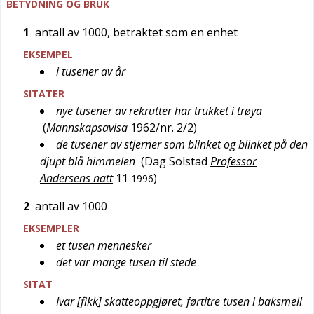
BETYDNING OG BRUK
1
antall av 1000, betraktet som en enhet
EKSEMPEL
i tusener av år
SITATER
nye tusener av rekrutter har trukket i trøya
(
Mannskapsavisa
1962/nr. 2/2
)
de tusener av stjerner som blinket og blinket på den
djupt blå himmelen
(
Dag Solstad
Professor
Andersens natt
11
)
1996
2
antall av 1000
EKSEMPLER
et tusen mennesker
det var mange tusen til stede
SITAT
Ivar [fikk] skatteoppgjøret, førtitre tusen i baksmell