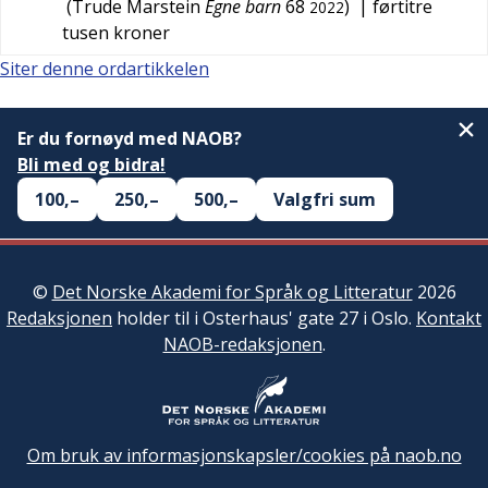
(
Trude Marstein
Egne barn
68
)
| førtitre
2022
tusen kroner
Siter denne ordartikkelen
Er du fornøyd med NAOB?
Bli med og bidra!
100,–
250,–
500,–
Valgfri sum
©
Det Norske Akademi for Språk og Litteratur
2026
Redaksjonen
holder til i Osterhaus' gate 27 i Oslo.
Kontakt
NAOB-redaksjonen
.
Om bruk av informasjonskapsler/cookies på naob.no