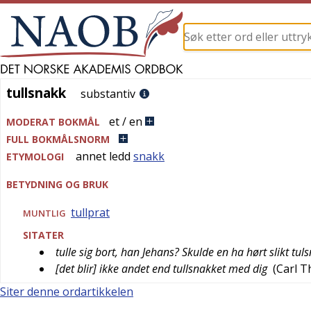
tullsnakk
tullsnakk
substantiv
et / en
MODERAT BOKMÅL
FULL BOKMÅLSNORM
annet ledd
snakk
ETYMOLOGI
BETYDNING OG BRUK
tullprat
MUNTLIG
SITATER
tulle sig bort, han Jehans? Skulde en ha hørt slikt tul
[det blir] ikke andet end tullsnakket med dig
(
Carl T
Siter denne ordartikkelen