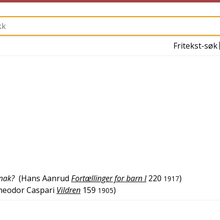
Fritekst-søk
snak?
(
Hans Aanrud
Fortællinger for barn I
220
)
1917
heodor Caspari
Vildren
159
)
1905