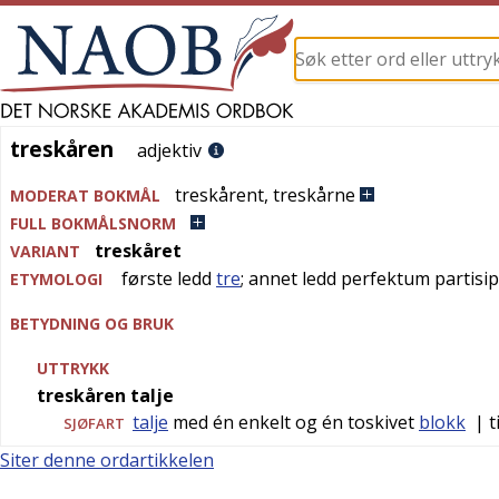
treskåren
treskåren
adjektiv
treskårent
,
treskårne
MODERAT BOKMÅL
FULL BOKMÅLSNORM
treskåret
VARIANT
første ledd
tre
; annet ledd perfektum partisi
ETYMOLOGI
BETYDNING OG BRUK
UTTRYKK
treskåren talje
talje
med én enkelt og én toskivet
blokk
| t
SJØFART
Siter denne ordartikkelen