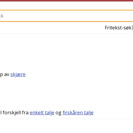
Fritekst-søk
pp av
skjære
il forskjell fra
enkelt talje
og
firskåren talje