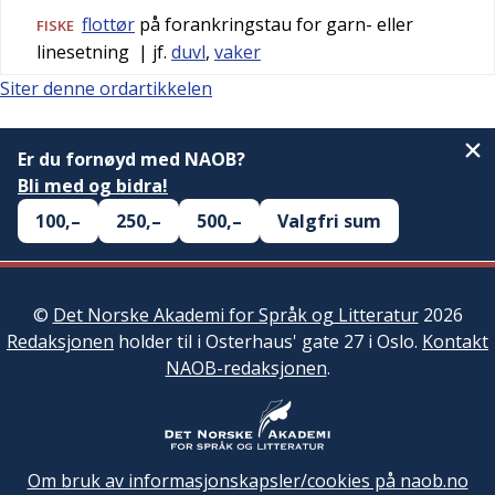
flottør
på forankringstau for garn- eller
FISKE
linesetning
| jf.
duvl
,
vaker
Siter denne ordartikkelen
Er du fornøyd med NAOB?
Bli med og bidra!
100,–
250,–
500,–
Valgfri sum
©
Det Norske Akademi for Språk og Litteratur
2026
Redaksjonen
holder til i Osterhaus' gate 27 i Oslo.
Kontakt
NAOB-redaksjonen
.
Om bruk av informasjonskapsler/cookies på naob.no