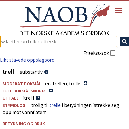
Fritekst-søk
Likt stavede oppslagsord
trell
trell
substantiv
en
;
trellen
,
treller
MODERAT BOKMÅL
FULL BOKMÅLSNORM
[trel:]
UTTALE
trolig til
trelle
i betydningen '
strekke seg
ETYMOLOGI
opp mot vannflaten
'
BETYDNING OG BRUK