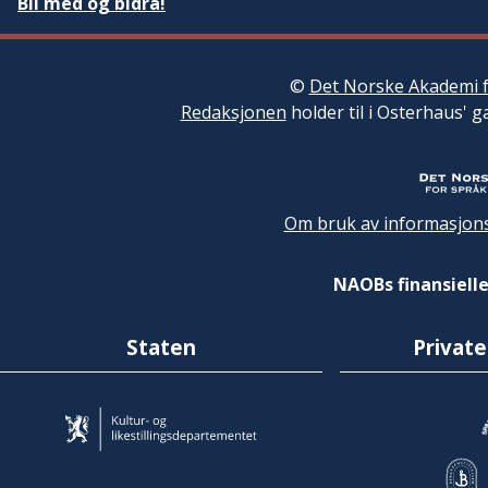
Bli med og bidra!
©
Det Norske Akademi f
Redaksjonen
holder til i Osterhaus' g
Om bruk av informasjons
NAOBs finansielle
Staten
Private