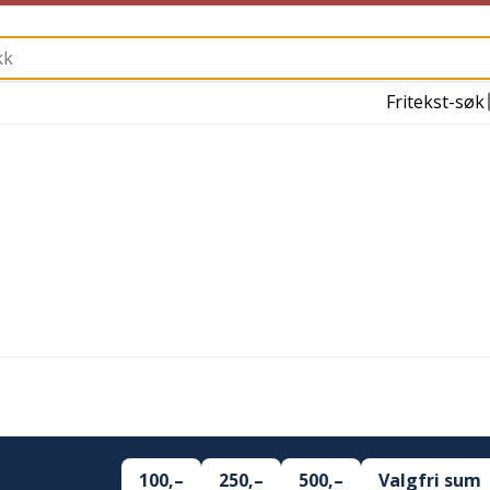
Fritekst-søk
100,–
250,–
500,–
Valgfri sum