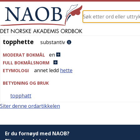
topphette
topphette
substantiv
en
MODERAT BOKMÅL
FULL BOKMÅLSNORM
annet ledd
hette
ETYMOLOGI
BETYDNING OG BRUK
topphatt
Siter denne ordartikkelen
Er du fornøyd med NAOB?